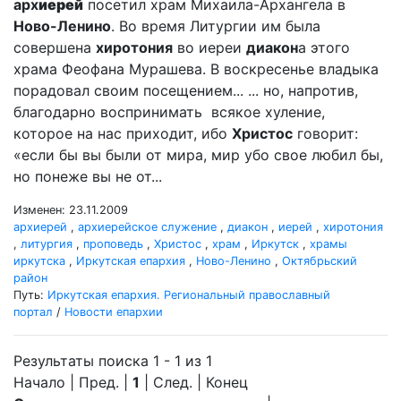
арх
иерей
посетил храм Михаила-Архангела в
Ново-Ленино
. Во время Литургии им была
совершена
хиротония
во иереи
диакон
а этого
храма Феофана Мурашева. В воскресенье владыка
порадовал своим посещением... ... но, напротив,
благодарно воспринимать всякое хуление,
которое на нас приходит, ибо
Христос
говорит:
«если бы вы были от мира, мир убо свое любил бы,
но понеже вы не от...
Изменен: 23.11.2009
архиерей
,
архиерейское служение
,
диакон
,
иерей
,
хиротония
,
литургия
,
проповедь
,
Христос
,
храм
,
Иркутск
,
храмы
иркутска
,
Иркутская епархия
,
Ново-Ленино
,
Октябрьский
район
Путь:
Иркутская епархия. Региональный православный
портал
/
Новости епархии
Результаты поиска 1 - 1 из 1
Начало | Пред. |
1
| След. | Конец