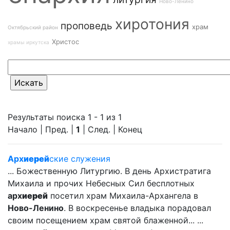
Ново-Ленино
хиротония
проповедь
храм
Октябрьский район
Христос
храмы иркутска
Результаты поиска 1 - 1 из 1
Начало | Пред. |
1
| След. | Конец
Арх
иерей
ские служения
... Божественную Литургию. В день Архистратига
Михаила и прочих Небесных Сил бесплотных
арх
иерей
посетил храм Михаила-Архангела в
Ново-Ленино
. В воскресенье владыка порадовал
своим посещением храм святой блаженной... ...