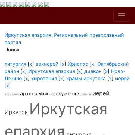
Иркутская епархия. Региональный православный
портал
Поиск
литургия
[
x
]
архиерей
[
x
]
Христос
[
x
]
Октябрьский
район
[
x
]
Иркутская епархия
[
x
]
диакон
[
x
]
Ново-
Ленино
[
x
]
хиротония
[
x
]
храмы иркутска
[
x
]
иерей
[
x
]
иерей
архиерейское служение
архиерей
диакон
Иркутская
Иркутск
епархия
литургия