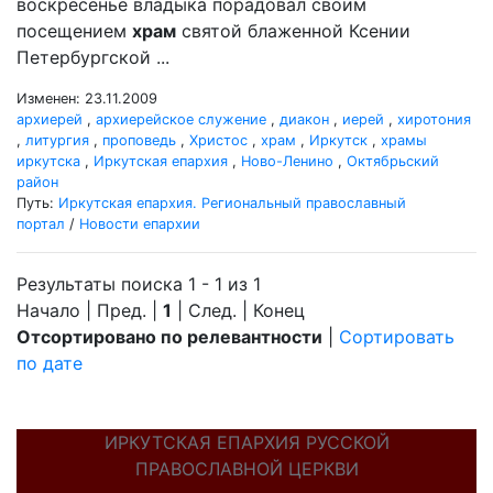
воскресенье владыка порадовал своим
посещением
храм
святой блаженной Ксении
Петербургской ...
Изменен: 23.11.2009
архиерей
,
архиерейское служение
,
диакон
,
иерей
,
хиротония
,
литургия
,
проповедь
,
Христос
,
храм
,
Иркутск
,
храмы
иркутска
,
Иркутская епархия
,
Ново-Ленино
,
Октябрьский
район
Путь:
Иркутская епархия. Региональный православный
портал
/
Новости епархии
Результаты поиска 1 - 1 из 1
Начало | Пред. |
1
| След. | Конец
Отсортировано по релевантности
|
Сортировать
по дате
ИРКУТСКАЯ ЕПАРХИЯ РУССКОЙ
ПРАВОСЛАВНОЙ ЦЕРКВИ