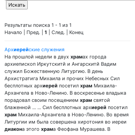
Результаты поиска 1 - 1 из 1
Начало | Пред. |
1
| След. | Конец
Арх
иерей
ские служения
На прошлой недели в двух
храм
ах города
архиепископ Иркутскитй и Ангарскитй Вадим
служил Божественную Литургию. В день
Архистратига Михаила и прочих Небесных Сил
бесплотных арх
иерей
посетил
храм
Михаила-
Архангела в Ново-Ленино. В воскресенье владыка
порадовал своим посещением
храм
святой
блаженной ... ... Сил бесплотных арх
иерей
посетил
храм
Михаила-Архангела в Ново-Ленино. Во время
Литургии им была совершена хиротония во иереи
диакон
а этого
храм
а Феофана Мурашева. В