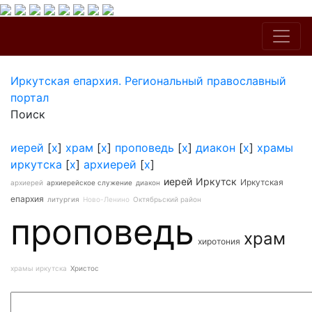
Иркутская епархия. Региональный православный
портал
Поиск
иерей
[
x
]
храм
[
x
]
проповедь
[
x
]
диакон
[
x
]
храмы
иркутска
[
x
]
архиерей
[
x
]
иерей
Иркутск
Иркутская
архиерей
архиерейское служение
диакон
епархия
литургия
Ново-Ленино
Октябрьский район
проповедь
храм
хиротония
храмы иркутска
Христос