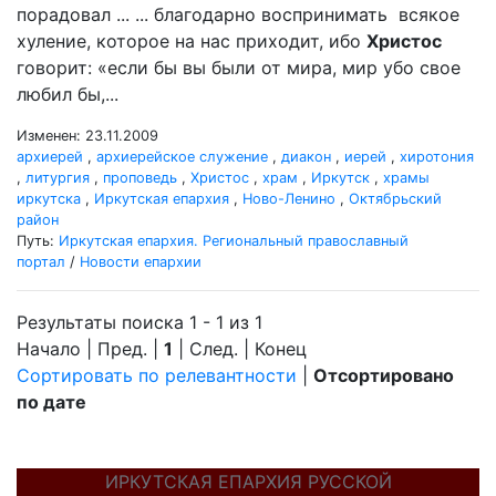
порадовал ... ... благодарно воспринимать всякое
хуление, которое на нас приходит, ибо
Христос
говорит: «если бы вы были от мира, мир убо свое
любил бы,...
Изменен: 23.11.2009
архиерей
,
архиерейское служение
,
диакон
,
иерей
,
хиротония
,
литургия
,
проповедь
,
Христос
,
храм
,
Иркутск
,
храмы
иркутска
,
Иркутская епархия
,
Ново-Ленино
,
Октябрьский
район
Путь:
Иркутская епархия. Региональный православный
портал
/
Новости епархии
Результаты поиска 1 - 1 из 1
Начало | Пред. |
1
| След. | Конец
Сортировать по релевантности
|
Отсортировано
по дате
ИРКУТСКАЯ ЕПАРХИЯ РУССКОЙ