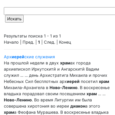
Результаты поиска 1 - 1 из 1
Начало | Пред. |
1
| След. | Конец
Арх
иерей
ские служения
На прошлой недели в двух
храм
ах города
архиепископ Иркутскитй и Ангарскитй Вадим
служил ... ... день Архистратига Михаила и прочих
Небесных Сил бесплотных арх
иерей
посетил
храм
Михаила-Архангела в
Ново-Ленино
. В воскресенье
владыка порадовал своим посещением
храм
... ...
Ново-Ленино
. Во время Литургии им была
совершена хиротония во иереи
диакон
а этого
храм
а Феофана Мурашева. В воскресенье владыка