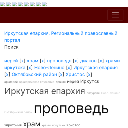
Иркутская епархия. Региональный православный
портал
Поиск
иерей
[
x
]
храм
[
x
]
проповедь
[
x
]
диакон
[
x
]
храмы
иркутска
[
x
]
Ново-Ленино
[
x
]
Иркутская епархия
[
x
]
Октябрьский район
[
x
]
Христос
[
x
]
Иркутск
иерей
архиерей
архиерейское служение
диакон
Иркутская епархия
литургия
Ново-Ленино
проповедь
Октябрьский район
храм
хиротония
Христос
храмы иркутска