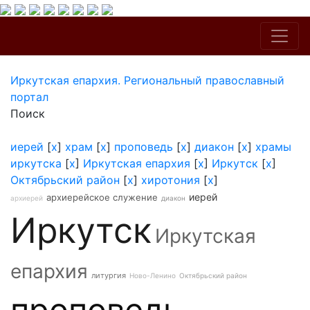
Иркутская епархия. Региональный православный
портал
Поиск
иерей
[
x
]
храм
[
x
]
проповедь
[
x
]
диакон
[
x
]
храмы
иркутска
[
x
]
Иркутская епархия
[
x
]
Иркутск
[
x
]
Октябрьский район
[
x
]
хиротония
[
x
]
иерей
архиерейское служение
архиерей
диакон
Иркутск
Иркутская
епархия
литургия
Ново-Ленино
Октябрьский район
проповедь