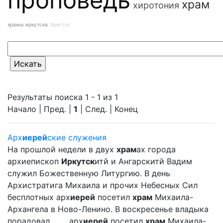
храм
хиротония
храмы иркутска
Христос
Результаты поиска 1 - 1 из 1
Начало | Пред. |
1
| След. | Конец
Арх
иерей
ские служения
На прошлой недели в двух
храм
ах города
архиепископ
Иркутск
итй и Ангарскитй Вадим
служил Божественную Литургию. В день
Архистратига Михаила и прочих Небесных Сил
бесплотных арх
иерей
посетил
храм
Михаила-
Архангела в Ново-Ленино. В воскресенье владыка
порадовал ... ... арх
иерей
посетил
храм
Михаила-