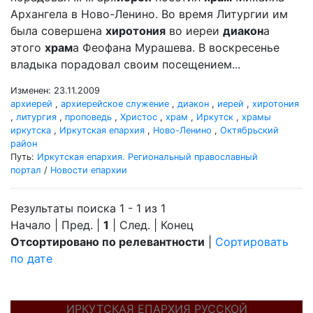
Архангела в Ново-Ленино. Во время Литургии им
была совершена
хиротония
во иереи
диакон
а
этого
храм
а Феофана Мурашева. В воскресенье
владыка порадовал своим посещением...
Изменен: 23.11.2009
архиерей
,
архиерейское служение
,
диакон
,
иерей
,
хиротония
,
литургия
,
проповедь
,
Христос
,
храм
,
Иркутск
,
храмы
иркутска
,
Иркутская епархия
,
Ново-Ленино
,
Октябрьский
район
Путь:
Иркутская епархия. Региональный православный
портал
/
Новости епархии
Результаты поиска 1 - 1 из 1
Начало | Пред. |
1
| След. | Конец
Отсортировано по релевантности
|
Сортировать
по дате
ИРКУТСКАЯ ЕПАРХИЯ РУССКОЙ