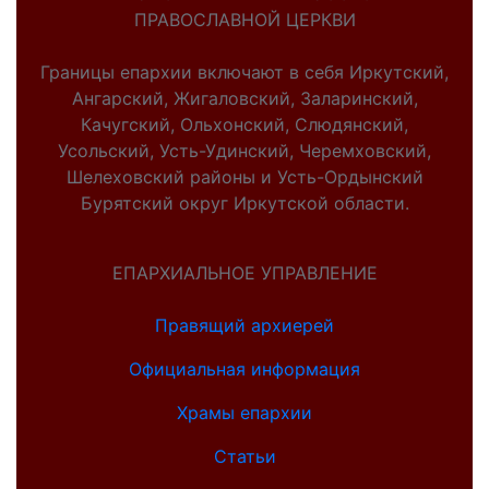
ПРАВОСЛАВНОЙ ЦЕРКВИ
Границы епархии включают в себя Иркутский,
Ангарский, Жигаловский, Заларинский,
Качугский, Ольхонский, Слюдянский,
Усольский, Усть-Удинский, Черемховский,
Шелеховский районы и Усть-Ордынский
Бурятский округ Иркутской области.
ЕПАРХИАЛЬНОЕ УПРАВЛЕНИЕ
Правящий архиерей
Официальная информация
Храмы епархии
Статьи