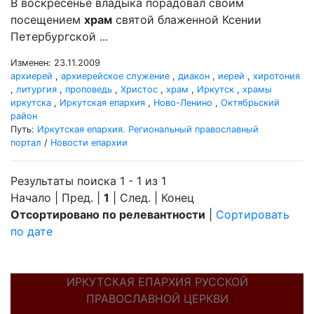
В воскресенье владыка порадовал своим
посещением
храм
святой блаженной Ксении
Петербургской ...
Изменен: 23.11.2009
архиерей
,
архиерейское служение
,
диакон
,
иерей
,
хиротония
,
литургия
,
проповедь
,
Христос
,
храм
,
Иркутск
,
храмы
иркутска
,
Иркутская епархия
,
Ново-Ленино
,
Октябрьский
район
Путь:
Иркутская епархия. Региональный православный
портал
/
Новости епархии
Результаты поиска 1 - 1 из 1
Начало | Пред. |
1
| След. | Конец
Отсортировано по релевантности
|
Сортировать
по дате
ИРКУТСКАЯ ЕПАРХИЯ РУССКОЙ
ПРАВОСЛАВНОЙ ЦЕРКВИ