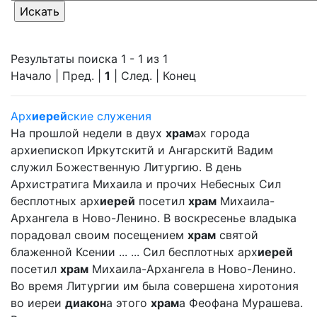
Результаты поиска 1 - 1 из 1
Начало | Пред. |
1
| След. | Конец
Арх
иерей
ские служения
На прошлой недели в двух
храм
ах города
архиепископ Иркутскитй и Ангарскитй Вадим
служил Божественную Литургию. В день
Архистратига Михаила и прочих Небесных Сил
бесплотных арх
иерей
посетил
храм
Михаила-
Архангела в Ново-Ленино. В воскресенье владыка
порадовал своим посещением
храм
святой
блаженной Ксении ... ... Сил бесплотных арх
иерей
посетил
храм
Михаила-Архангела в Ново-Ленино.
Во время Литургии им была совершена хиротония
во иереи
диакон
а этого
храм
а Феофана Мурашева.