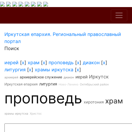
Иркутская епархия. Региональный православный
портал
Поиск
иерей
[
x
]
храм
[
x
]
проповедь
[
x
]
диакон
[
x
]
литургия
[
x
]
храмы иркутска
[
x
]
Иркутск
иерей
архиерейское служение
архиерей
диакон
литургия
Иркутская епархия
Ново-Ленино
Октябрьский район
проповедь
храм
хиротония
храмы иркутска
Христос