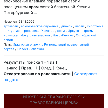
воскресенье владыка порадовал своим
посещением
храм
святой блаженной Ксении
Петербургской ...
Изменен: 23.11.2009
архиерей
,
архиерейское служение
,
диакон
,
иерей
,
хиротония
,
литургия
,
проповедь
,
Христос
,
храм
,
Иркутск
,
храмы
иркутска
,
Иркутская епархия
,
Ново-Ленино
,
Октябрьский
район
Путь:
Иркутская епархия. Региональный православный
портал
/
Новости епархии
Результаты поиска 1 - 1 из 1
Начало | Пред. |
1
| След. | Конец
Отсортировано по релевантности
|
Сортировать
по дате
ИРКУТСКАЯ ЕПАРХИЯ РУССКОЙ
ПРАВОСЛАВНОЙ ЦЕРКВИ