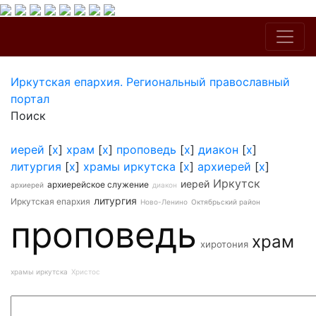
Иркутская епархия. Региональный православный
портал
Поиск
иерей
[
x
]
храм
[
x
]
проповедь
[
x
]
диакон
[
x
]
литургия
[
x
]
храмы иркутска
[
x
]
архиерей
[
x
]
Иркутск
иерей
архиерейское служение
архиерей
диакон
литургия
Иркутская епархия
Ново-Ленино
Октябрьский район
проповедь
храм
хиротония
храмы иркутска
Христос