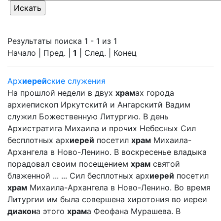
Результаты поиска 1 - 1 из 1
Начало | Пред. |
1
| След. | Конец
Арх
иерей
ские служения
На прошлой недели в двух
храм
ах города
архиепископ Иркутскитй и Ангарскитй Вадим
служил Божественную Литургию. В день
Архистратига Михаила и прочих Небесных Сил
бесплотных арх
иерей
посетил
храм
Михаила-
Архангела в Ново-Ленино. В воскресенье владыка
порадовал своим посещением
храм
святой
блаженной ... ... Сил бесплотных арх
иерей
посетил
храм
Михаила-Архангела в Ново-Ленино. Во время
Литургии им была совершена хиротония во иереи
диакон
а этого
храм
а Феофана Мурашева. В