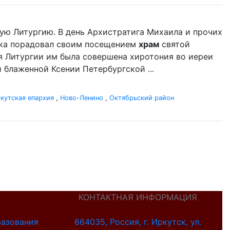
ую Литургию. В день Архистратига Михаила и прочих
ыка порадовал своим посещением
храм
святой
я Литургии им была совершена хиротония во иереи
 блаженной Ксении Петербургской ...
кутская епархия
,
Ново-Ленино
,
Октябрьский район
КОНТАКТНАЯ ИНФОРМАЦИЯ
разования
664035, Россия, г. Иркутск, ул.