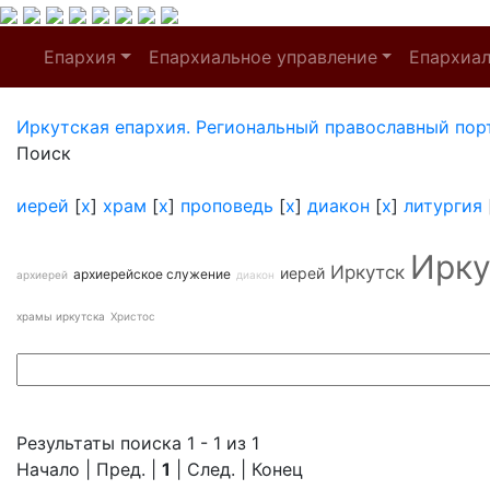
Епархия
Епархиальное управление
Епархиа
Иркутская епархия. Региональный православный пор
Поиск
иерей
[
x
]
храм
[
x
]
проповедь
[
x
]
диакон
[
x
]
литургия
Ирку
Иркутск
иерей
архиерейское служение
архиерей
диакон
храмы иркутска
Христос
Результаты поиска 1 - 1 из 1
Начало | Пред. |
1
| След. | Конец