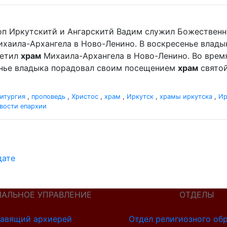
оп Иркутскитй и Ангарскитй Вадим служил Божественн
хаила-Архангела в Ново-Ленино. В воскресенье влад
етил
храм
Михаила-Архангела в Ново-Ленино. Во врем
енье владыка порадовал своим посещением
храм
святой
итургия
,
проповедь
,
Христос
,
храм
,
Иркутск
,
храмы иркутска
,
Ир
вости епархии
дате
ИАЛЬНОЕ УПРАВЛЕНИЕ
ОТДЕЛЫ
авящий архиерей
Отдел религиозного об