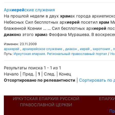
Арх
иерей
ские служения
На прошлой недели в двух
храм
ах города архиеписк
Небесных Сил бесплотных арх
иерей
посетил
храм
Ми
блаженной Ксении ... ... Сил бесплотных арх
иерей
пос
диакон
а этого
храм
а Феофана Мурашева. В воскрес
Изменен: 23.11.2009
архиерей
,
архиерейское служение
,
диакон
,
иерей
,
хиротония
,
л
Путь:
Иркутская епархия. Региональный православный портал
/
Но
Результаты поиска 1 - 1 из 1
Начало | Пред. |
1
| След. | Конец
Отсортировано по релевантности
|
Сортировать по 
ИРКУТСКАЯ ЕПАРХИЯ РУССКОЙ
ЕПАРХ
ПРАВОСЛАВНОЙ ЦЕРКВИ
Пр