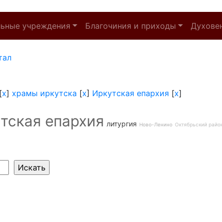
льные учреждения
Благочиния и приходы
Духове
тал
[
x
]
храмы иркутска
[
x
]
Иркутская епархия
[
x
]
тская епархия
литургия
Ново-Ленино
Октябрьский райо