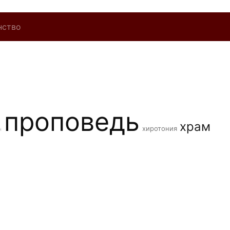
нство
проповедь
храм
хиротония
н