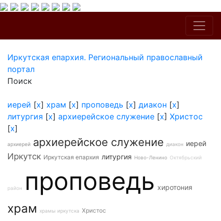
Иркутская епархия. Региональный православный
портал
Поиск
иерей
[
x
]
храм
[
x
]
проповедь
[
x
]
диакон
[
x
]
литургия
[
x
]
архиерейское служение
[
x
]
Христос
[
x
]
архиерейское служение
иерей
архиерей
диакон
Иркутск
литургия
Иркутская епархия
Ново-Ленино
Октябрьский
проповедь
хиротония
район
храм
Христос
храмы иркутска