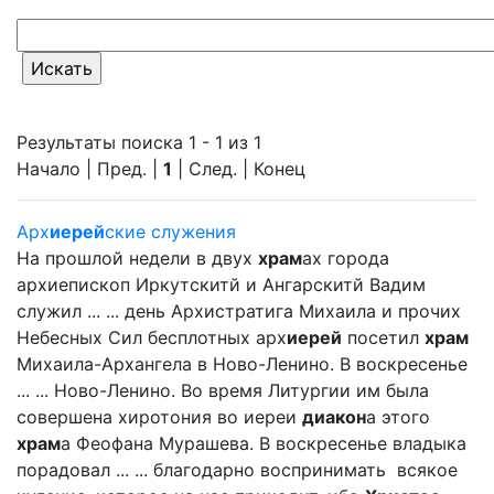
Результаты поиска 1 - 1 из 1
Начало | Пред. |
1
| След. | Конец
Арх
иерей
ские служения
На прошлой недели в двух
храм
ах города
архиепископ Иркутскитй и Ангарскитй Вадим
служил ... ... день Архистратига Михаила и прочих
Небесных Сил бесплотных арх
иерей
посетил
храм
Михаила-Архангела в Ново-Ленино. В воскресенье
... ... Ново-Ленино. Во время Литургии им была
совершена хиротония во иереи
диакон
а этого
храм
а Феофана Мурашева. В воскресенье владыка
порадовал ... ... благодарно воспринимать всякое