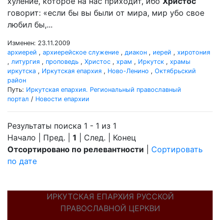
хуление, которое на нас приходит, ибо
Христос
говорит: «если бы вы были от мира, мир убо свое
любил бы,...
Изменен: 23.11.2009
архиерей
,
архиерейское служение
,
диакон
,
иерей
,
хиротония
,
литургия
,
проповедь
,
Христос
,
храм
,
Иркутск
,
храмы
иркутска
,
Иркутская епархия
,
Ново-Ленино
,
Октябрьский
район
Путь:
Иркутская епархия. Региональный православный
портал
/
Новости епархии
Результаты поиска 1 - 1 из 1
Начало | Пред. |
1
| След. | Конец
Отсортировано по релевантности
|
Сортировать
по дате
ИРКУТСКАЯ ЕПАРХИЯ РУССКОЙ
ПРАВОСЛАВНОЙ ЦЕРКВИ