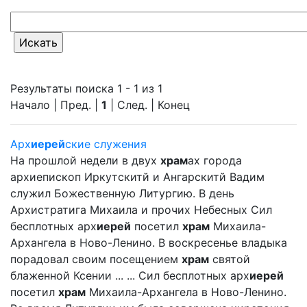
Результаты поиска 1 - 1 из 1
Начало | Пред. |
1
| След. | Конец
Арх
иерей
ские служения
На прошлой недели в двух
храм
ах города
архиепископ Иркутскитй и Ангарскитй Вадим
служил Божественную Литургию. В день
Архистратига Михаила и прочих Небесных Сил
бесплотных арх
иерей
посетил
храм
Михаила-
Архангела в Ново-Ленино. В воскресенье владыка
порадовал своим посещением
храм
святой
блаженной Ксении ... ... Сил бесплотных арх
иерей
посетил
храм
Михаила-Архангела в Ново-Ленино.