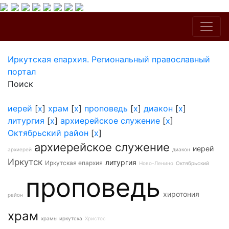
Иркутская епархия. Региональный православный
портал
Поиск
иерей
[
x
]
храм
[
x
]
проповедь
[
x
]
диакон
[
x
]
литургия
[
x
]
архиерейское служение
[
x
]
Октябрьский район
[
x
]
архиерейское служение
иерей
архиерей
диакон
Иркутск
литургия
Иркутская епархия
Ново-Ленино
Октябрьский
проповедь
хиротония
район
храм
храмы иркутска
Христос