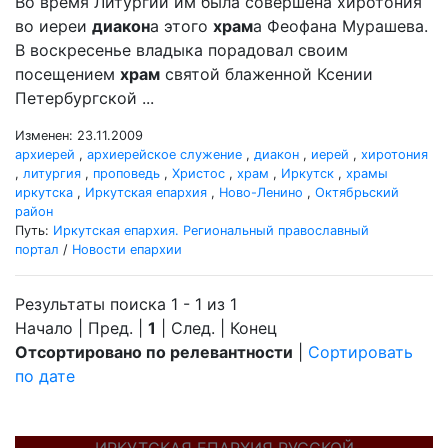
Во время Литургии им была совершена хиротония
во иереи
диакон
а этого
храм
а Феофана Мурашева.
В воскресенье владыка порадовал своим
посещением
храм
святой блаженной Ксении
Петербургской ...
Изменен: 23.11.2009
архиерей
,
архиерейское служение
,
диакон
,
иерей
,
хиротония
,
литургия
,
проповедь
,
Христос
,
храм
,
Иркутск
,
храмы
иркутска
,
Иркутская епархия
,
Ново-Ленино
,
Октябрьский
район
Путь:
Иркутская епархия. Региональный православный
портал
/
Новости епархии
Результаты поиска 1 - 1 из 1
Начало | Пред. |
1
| След. | Конец
Отсортировано по релевантности
|
Сортировать
по дате