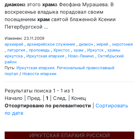
диакон
а этого
храм
а Феофана Мурашева. В
воскресенье владыка порадовал своим
посещением
храм
святой блаженной Ксении
Петербургской ...
Изменен: 23.11.2009
архиерей
,
архиерейское служение
,
диакон
,
иерей
,
хиротония
,
литургия
,
проповедь
,
Христос
,
храм
,
Иркутск
,
храмы
иркутска
,
Иркутская епархия
,
Ново-Ленино
,
Октябрьский
район
Путь:
Иркутская епархия. Региональный православный
портал
/
Новости епархии
Результаты поиска 1 - 1 из 1
Начало | Пред. |
1
| След. | Конец
Отсортировано по релевантности
|
Сортировать
по дате
ИРКУТСКАЯ ЕПАРХИЯ РУССКОЙ