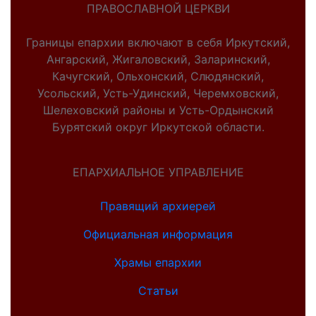
ПРАВОСЛАВНОЙ ЦЕРКВИ
Границы епархии включают в себя Иркутский,
Ангарский, Жигаловский, Заларинский,
Качугский, Ольхонский, Слюдянский,
Усольский, Усть-Удинский, Черемховский,
Шелеховский районы и Усть-Ордынский
Бурятский округ Иркутской области.
ЕПАРХИАЛЬНОЕ УПРАВЛЕНИЕ
Правящий архиерей
Официальная информация
Храмы епархии
Статьи