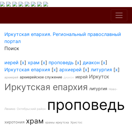
Иркутская епархия. Региональный православный
портал
Поиск
иерей
[
x
]
храм
[
x
]
проповедь
[
x
]
диакон
[
x
]
Иркутская епархия
[
x
]
архиерей
[
x
]
литургия
[
x
]
Иркутск
иерей
архиерейское служение
архиерей
диакон
Иркутская епархия
литургия
Ново-
проповедь
Ленино
Октябрьский район
храм
хиротония
храмы иркутска
Христос