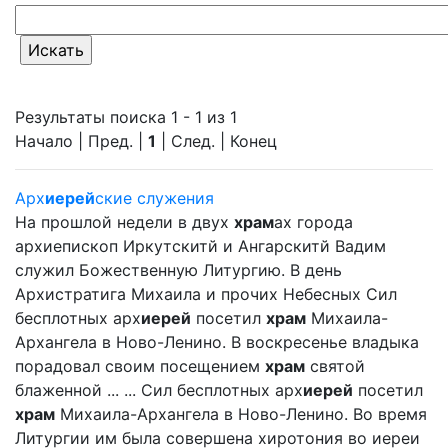
Результаты поиска 1 - 1 из 1
Начало | Пред. |
1
| След. | Конец
Арх
иерей
ские служения
На прошлой недели в двух
храм
ах города
архиепископ Иркутскитй и Ангарскитй Вадим
служил Божественную Литургию. В день
Архистратига Михаила и прочих Небесных Сил
бесплотных арх
иерей
посетил
храм
Михаила-
Архангела в Ново-Ленино. В воскресенье владыка
порадовал своим посещением
храм
святой
блаженной ... ... Сил бесплотных арх
иерей
посетил
храм
Михаила-Архангела в Ново-Ленино. Во время
Литургии им была совершена хиротония во иереи