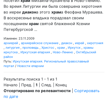
посетил
храм
Михаила-Архангела в Ново-Ленино.
Во время Литургии им была совершена хиротония
во иереи
диакон
а этого
храм
а Феофана Мурашева.
В воскресенье владыка порадовал своим
посещением
храм
святой блаженной Ксении
Петербургской ...
Изменен: 23.11.2009
архиерей
,
архиерейское служение
,
диакон
,
иерей
,
хиротония
,
литургия
,
проповедь
,
Христос
,
храм
,
Иркутск
,
храмы
иркутска
,
Иркутская епархия
,
Ново-Ленино
,
Октябрьский
район
Путь:
Иркутская епархия. Региональный православный
портал
/
Новости епархии
Результаты поиска 1 - 1 из 1
Начало | Пред. |
1
| След. | Конец
Отсортировано по релевантности
|
Сортировать
по дате