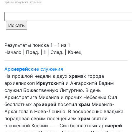
храмы иркутска
Христос
Результаты поиска 1 - 1 из 1
Начало | Пред. |
1
| След. | Конец
Арх
иерей
ские служения
На прошлой недели в двух
храм
ах города
архиепископ
Иркутск
итй и Ангарскитй Вадим
служил Божественную Литургию. В день
Архистратига Михаила и прочих Небесных Сил
бесплотных арх
иерей
посетил
храм
Михаила-
Архангела в Ново-Ленино. В воскресенье владыка
порадовал своим посещением
храм
святой
блаженной Ксении ... ... Сил бесплотных арх
иерей