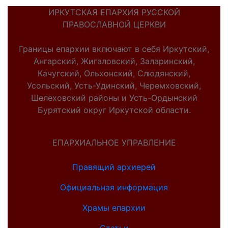
ИРКУТСКАЯ ЕПАРХИЯ РУССКОЙ
ПРАВОСЛАВНОЙ ЦЕРКВИ
Границы епархии включают в себя Иркутский,
Ангарский, Жигаловский, Заларинский,
Качугский, Ольхонский, Слюдянский,
Усольский, Усть-Удинский, Черемховский,
Шелеховский районы и Усть-Ордынский
Бурятский округ Иркутской области.
ЕПАРХИАЛЬНОЕ УПРАВЛЕНИЕ
Правящий архиерей
Официальная информация
Храмы епархии