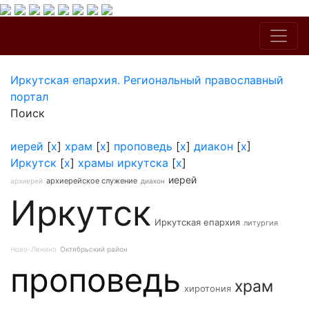
Иркутская епархия. Региональный православный
портал
Поиск
иерей
[
x
]
храм
[
x
]
проповедь
[
x
]
диакон
[
x
]
Иркутск
[
x
]
храмы иркутска
[
x
]
иерей
архиерейское служение
архиерей
диакон
Иркутск
Иркутская епархия
литургия
Ново-Ленино
Октябрьский район
проповедь
храм
хиротония