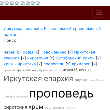
Иркутская епархия. Региональный православный
портал
Поиск
иерей
[
x
]
храм
[
x
]
Ново-Ленино
[
x
]
Иркутская
епархия
[
x
]
хиротония
[
x
]
Октябрьский район
[
x
]
храмы иркутска
[
x
]
проповедь
[
x
]
архиерей
[
x
]
Иркутск
иерей
архиерейское служение
архиерей
диакон
Иркутская епархия
литургия
Ново-Ленино
проповедь
Октябрьский район
храм
хиротония
храмы иркутска
Христос