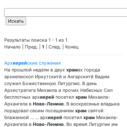
Результаты поиска 1 - 1 из 1
Начало | Пред. |
1
| След. | Конец
Арх
иерей
ские служения
На прошлой недели в двух
храм
ах города
архиепископ Иркутскитй и Ангарскитй Вадим
служил Божественную Литургию. В день
Архистратига Михаила и прочих Небесных Сил
бесплотных арх
иерей
посетил
храм
Михаила-
Архангела в
Ново-Ленино
. В воскресенье владыка
порадовал своим посещением
храм
святой
блаженной ... ... арх
иерей
посетил
храм
Михаила-
Архангела в
Ново-Ленино
. Во время Литургии им