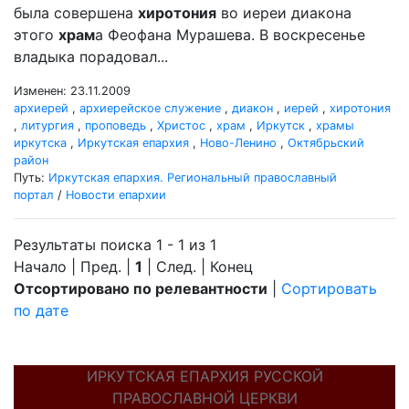
была совершена
хиротония
во иереи диакона
этого
храм
а Феофана Мурашева. В воскресенье
владыка порадовал...
Изменен: 23.11.2009
архиерей
,
архиерейское служение
,
диакон
,
иерей
,
хиротония
,
литургия
,
проповедь
,
Христос
,
храм
,
Иркутск
,
храмы
иркутска
,
Иркутская епархия
,
Ново-Ленино
,
Октябрьский
район
Путь:
Иркутская епархия. Региональный православный
портал
/
Новости епархии
Результаты поиска 1 - 1 из 1
Начало | Пред. |
1
| След. | Конец
Отсортировано по релевантности
|
Сортировать
по дате
ИРКУТСКАЯ ЕПАРХИЯ РУССКОЙ
ПРАВОСЛАВНОЙ ЦЕРКВИ