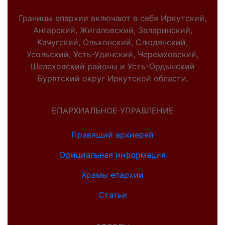
Границы епархии включают в себя Иркутский,
Ангарский, Жигаловский, Заларинский,
Качугский, Ольхонский, Слюдянский,
Усольский, Усть-Удинский, Черемховский,
Шелеховский районы и Усть-Ордынский
Бурятский округ Иркутской области.
ЕПАРХИАЛЬНОЕ УПРАВЛЕНИЕ
Правящий архиерей
Официальная информация
Храмы епархии
Статьи