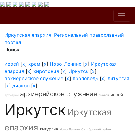
Иркутская епархия. Региональный православный
портал
Поиск
иерей
[
x
]
храм
[
x
]
Ново-Ленино
[
x
]
Иркутская
епархия
[
x
]
хиротония
[
x
]
Иркутск
[
x
]
архиерейское служение
[
x
]
проповедь
[
x
]
литургия
[
x
]
диакон
[
x
]
архиерейское служение
иерей
архиерей
диакон
Иркутск
Иркутская
епархия
литургия
Ново-Ленино
Октябрьский район