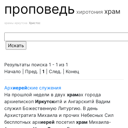
проповедь
храм
хиротония
храмы иркутска
Христос
Результаты поиска 1 - 1 из 1
Начало | Пред. |
1
| След. | Конец
Арх
иерей
ские служения
На прошлой недели в двух
храм
ах города
архиепископ
Иркутск
итй и Ангарскитй Вадим
служил Божественную Литургию. В день
Архистратига Михаила и прочих Небесных Сил
бесплотных арх
иерей
посетил
храм
Михаила-