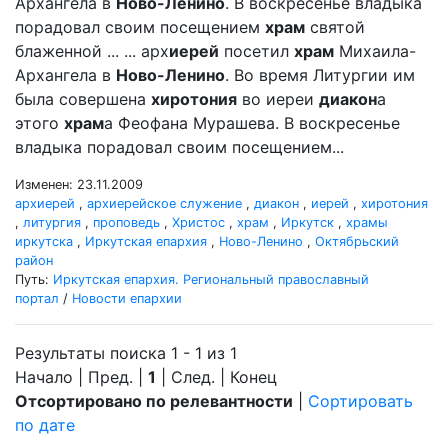
Архангела в
Ново-Ленино
. В воскресенье владыка
порадовал своим посещением
храм
святой
блаженной ... ... арх
иерей
посетил
храм
Михаила-
Архангела в
Ново-Ленино
. Во время Литургии им
была совершена
хиротония
во иереи
диакон
а
этого
храм
а Феофана Мурашева. В воскресенье
владыка порадовал своим посещением...
Изменен: 23.11.2009
архиерей
,
архиерейское служение
,
диакон
,
иерей
,
хиротония
,
литургия
,
проповедь
,
Христос
,
храм
,
Иркутск
,
храмы
иркутска
,
Иркутская епархия
,
Ново-Ленино
,
Октябрьский
район
Путь:
Иркутская епархия. Региональный православный
портал
/
Новости епархии
Результаты поиска 1 - 1 из 1
Начало | Пред. |
1
| След. | Конец
Отсортировано по релевантности
|
Сортировать
по дате