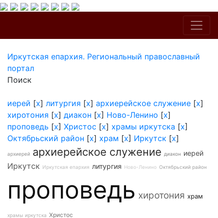
Иркутская епархия. Региональный православный
портал
Поиск
иерей
[
x
]
литургия
[
x
]
архиерейское служение
[
x
]
хиротония
[
x
]
диакон
[
x
]
Ново-Ленино
[
x
]
проповедь
[
x
]
Христос
[
x
]
храмы иркутска
[
x
]
Октябрьский район
[
x
]
храм
[
x
]
Иркутск
[
x
]
архиерейское служение
иерей
архиерей
диакон
Иркутск
литургия
Иркутская епархия
Ново-Ленино
Октябрьский район
проповедь
хиротония
храм
Христос
храмы иркутска