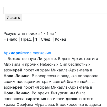
Результаты поиска 1 - 1 из 1
Начало | Пред. |
1
| След. | Конец
Арх
иерей
ские служения
... Божественную Литургию. В день Архистратига
Михаила и прочих Небесных Сил бесплотных
арх
иерей
посетил храм Михаила-Архангела в
Ново-Ленино
. В воскресенье владыка порадовал
своим посещением храм святой блаженной... ...
арх
иерей
посетил храм Михаила-Архангела в
Ново-Ленино
. Во время Литургии им была
совершена
хиротония
во иереи
диакон
а этого
храма Феофана Мурашева. В воскресенье владыка