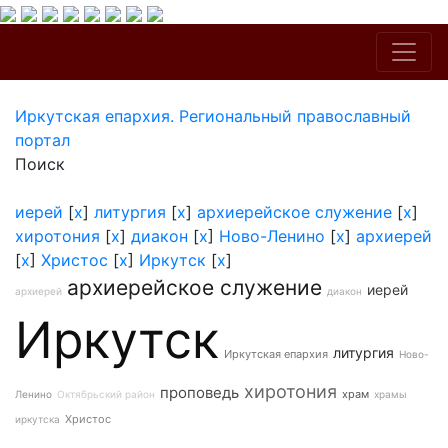
Иркутская епархия. Региональный православный
портал
Поиск
иерей
[
x
]
литургия
[
x
]
архиерейское служение
[
x
]
хиротония
[
x
]
диакон
[
x
]
Ново-Ленино
[
x
]
архиерей
[
x
]
Христос
[
x
]
Иркутск
[
x
]
архиерейское служение
иерей
архиерей
диакон
Иркутск
литургия
Иркутская епархия
Ново-
хиротония
проповедь
храм
Ленино
Октябрьский район
храмы
Христос
иркутска