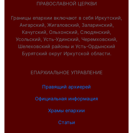
ПРАВОСЛАВНОЙ ЦЕРКВИ
Границы епархии включают в себя Иркутский,
Ангарский, Жигаловский, Заларинский,
Качугский, Ольхонский, Слюдянский,
Усольский, Усть-Удинский, Черемховский,
Шелеховский районы и Усть-Ордынский
Бурятский округ Иркутской области.
ЕПАРХИАЛЬНОЕ УПРАВЛЕНИЕ
Правящий архиерей
Официальная информация
Храмы епархии
Статьи