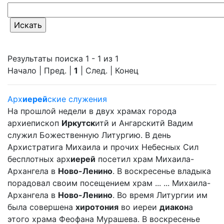
Результаты поиска 1 - 1 из 1
Начало | Пред. |
1
| След. | Конец
Арх
иерей
ские служения
На прошлой недели в двух храмах города
архиепископ
Иркутск
итй и Ангарскитй Вадим
служил Божественную Литургию. В день
Архистратига Михаила и прочих Небесных Сил
бесплотных арх
иерей
посетил храм Михаила-
Архангела в
Ново-Ленино
. В воскресенье владыка
порадовал своим посещением храм ... ... Михаила-
Архангела в
Ново-Ленино
. Во время Литургии им
была совершена
хиротония
во иереи
диакон
а
этого храма Феофана Мурашева. В воскресенье