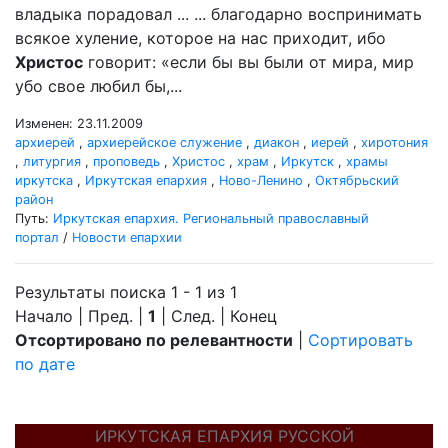
владыка порадовал ... ... благодарно воспринимать
всякое хуление, которое на нас приходит, ибо
Христос
говорит: «если бы вы были от мира, мир
убо свое любил бы,...
Изменен: 23.11.2009
архиерей
,
архиерейское служение
,
диакон
,
иерей
,
хиротония
,
литургия
,
проповедь
,
Христос
,
храм
,
Иркутск
,
храмы
иркутска
,
Иркутская епархия
,
Ново-Ленино
,
Октябрьский
район
Путь:
Иркутская епархия. Региональный православный
портал
/
Новости епархии
Результаты поиска 1 - 1 из 1
Начало | Пред. |
1
| След. | Конец
Отсортировано по релевантности
|
Сортировать
по дате
ИРКУТСКАЯ ЕПАРХИЯ РУССКОЙ