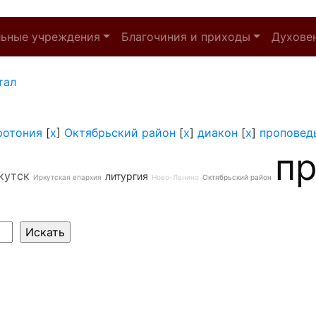
льные учреждения
Благочиния и приходы
Духове
тал
ротония
[
x
]
Октябрьский район
[
x
]
диакон
[
x
]
проповед
п
кутск
литургия
Иркутская епархия
Ново-Ленино
Октябрьский район