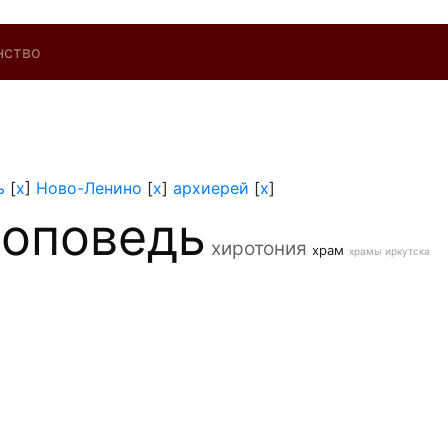
нство
ь
[
x
]
Ново-Ленино
[
x
]
архиерей
[
x
]
роповедь
хиротония
храм
храмы иркутска