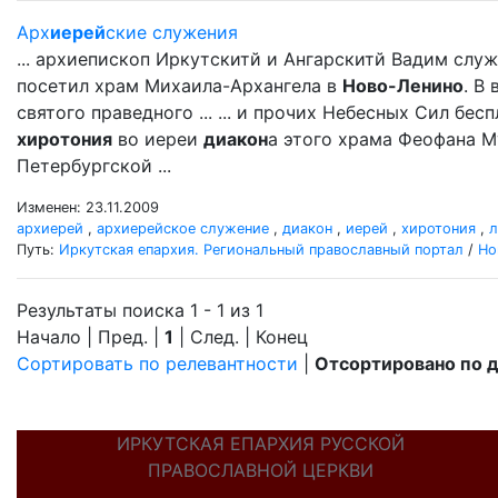
Арх
иерей
ские служения
... архиепископ Иркутскитй и Ангарскитй Вадим сл
посетил храм Михаила-Архангела в
Ново-Ленино
. В
святого праведного ... ... и прочих Небесных Сил бес
хиротония
во иереи
диакон
а этого храма Феофана М
Петербургской ...
Изменен: 23.11.2009
архиерей
,
архиерейское служение
,
диакон
,
иерей
,
хиротония
,
л
Путь:
Иркутская епархия. Региональный православный портал
/
Но
Результаты поиска 1 - 1 из 1
Начало | Пред. |
1
| След. | Конец
Сортировать по релевантности
|
Отсортировано по 
ИРКУТСКАЯ ЕПАРХИЯ РУССКОЙ
ПРАВОСЛАВНОЙ ЦЕРКВИ