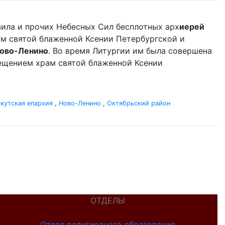
аила и прочих Небесных Сил бесплотных арх
иерей
ам святой блаженной Ксении Петербургской и
ово-Ленино
. Во время Литургии им была совершена
сещением храм святой блаженной Ксении
кутская епархия
,
Ново-Ленино
,
Октябрьский район
ОТДЕЛЫ
Отдел религиозного образования