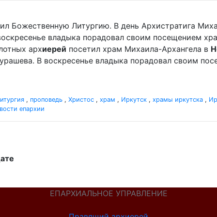
ужил Божественную Литургию. В день Архистратига Мих
 воскресенье владыка порадовал своим посещением хр
плотных арх
иерей
посетил храм Михаила-Архангела в
Н
урашева. В воскресенье владыка порадовал своим по
итургия
,
проповедь
,
Христос
,
храм
,
Иркутск
,
храмы иркутска
,
Ир
вости епархии
дате
ЕПАРХИАЛЬНОЕ УПРАВЛЕНИЕ
Правящий архиерей