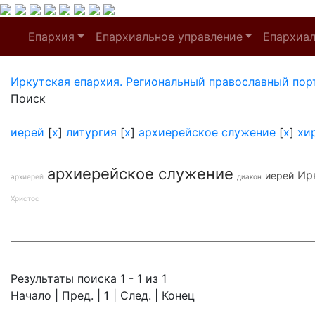
Епархия
Епархиальное управление
Епархиа
Иркутская епархия. Региональный православный пор
Поиск
иерей
[
x
]
литургия
[
x
]
архиерейское служение
[
x
]
хи
архиерейское служение
Ир
иерей
архиерей
диакон
Христос
Результаты поиска 1 - 1 из 1
Начало | Пред. |
1
| След. | Конец