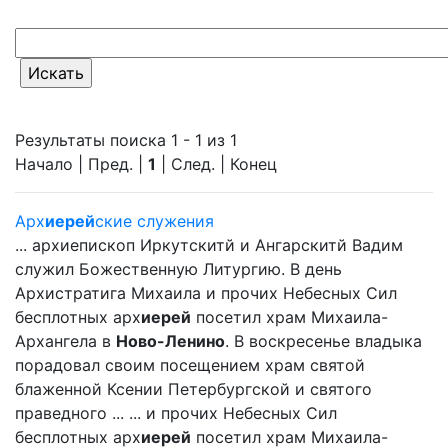
Результаты поиска 1 - 1 из 1
Начало | Пред. |
1
| След. | Конец
Арх
иерей
ские служения
... архиепископ Иркутскитй и Ангарскитй Вадим
служил Божественную Литургию. В день
Архистратига Михаила и прочих Небесных Сил
бесплотных арх
иерей
посетил храм Михаила-
Архангела в
Ново-Ленино
. В воскресенье владыка
порадовал своим посещением храм святой
блаженной Ксении Петербургской и святого
праведного ... ... и прочих Небесных Сил
бесплотных арх
иерей
посетил храм Михаила-