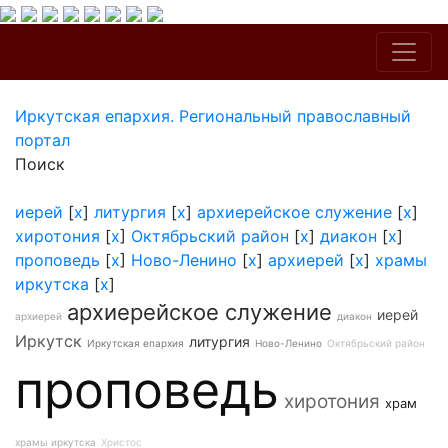
Иркутская епархия. Региональный православный
портал
Поиск
иерей
[
x
]
литургия
[
x
]
архиерейское служение
[
x
]
хиротония
[
x
]
Октябрьский район
[
x
]
диакон
[
x
]
проповедь
[
x
]
Ново-Ленино
[
x
]
архиерей
[
x
]
храмы
иркутска
[
x
]
архиерейское служение
иерей
архиерей
диакон
Иркутск
литургия
Иркутская епархия
Ново-Ленино
Октябрьский район
проповедь
хиротония
храм
храмы иркутска
Христос