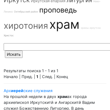
литургия
Иркутская епархия
Ново-
проповедь
Ленино
Октябрьский район
храм
хиротония
храмы иркутска
Христос
Результаты поиска 1 - 1 из 1
Начало | Пред. |
1
| След. | Конец
Арх
иерей
ские служения
На прошлой недели в двух
храм
ах города
архиепископ Иркутскитй и Ангарскитй Вадим
служил Божественную Литургию. В день