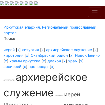
Иркутская епархия. Региональный православный
портал
Поиск
иерей
[
x
]
литургия
[
x
]
архиерейское служение
[
x
]
хиротония
[
x
]
Октябрьский район
[
x
]
Ново-Ленино
[
x
]
храмы иркутска
[
x
]
диакон
[
x
]
храм
[
x
]
архиерей
[
x
]
проповедь
[
x
]
архиерейское
архиерей
служение
иерей
диакон
Иркутск