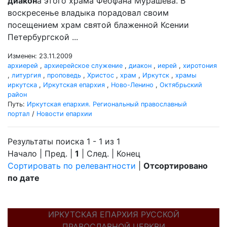
диакон
а этого храма Феофана Мурашева. В
воскресенье владыка порадовал своим
посещением храм святой блаженной Ксении
Петербургской ...
Изменен: 23.11.2009
архиерей
,
архиерейское служение
,
диакон
,
иерей
,
хиротония
,
литургия
,
проповедь
,
Христос
,
храм
,
Иркутск
,
храмы
иркутска
,
Иркутская епархия
,
Ново-Ленино
,
Октябрьский
район
Путь:
Иркутская епархия. Региональный православный
портал
/
Новости епархии
Результаты поиска 1 - 1 из 1
Начало | Пред. |
1
| След. | Конец
Сортировать по релевантности
|
Отсортировано
по дате
ИРКУТСКАЯ ЕПАРХИЯ РУССКОЙ
ПРАВОСЛАВНОЙ ЦЕРКВИ