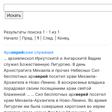
Результаты поиска 1 - 1 из 1
Начало | Пред. |
1
| След. | Конец
Арх
иерей
ские служения
... архиепископ Иркутскитй и Ангарскитй Вадим
служил Божественную Литургию. В день
Архистратига Михаила и прочих Небесных Сил
бесплотных арх
иерей
посетил храм Михаила-
Архангела в Ново-Ленино. В воскресенье владыка
порадовал своим посещением храм святой
блаженной ... ... Сил бесплотных арх
иерей
посетил
храм Михаила-Архангела в Ново-Ленино. Во время
Литургии им была совершена хиротония во иереи