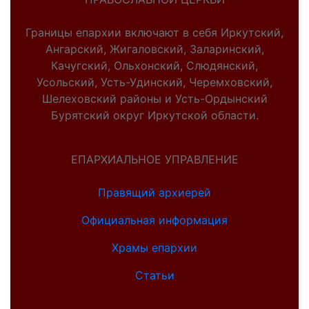
Границы епархии включают в себя Иркутский,
Ангарский, Жигаловский, Заларинский,
Качугский, Ольхонский, Слюдянский,
Усольский, Усть-Удинский, Черемховский,
Шелеховский районы и Усть-Ордынский
Бурятский округ Иркутской области.
ЕПАРХИАЛЬНОЕ УПРАВЛЕНИЕ
Правящий архиерей
Официальная информация
Храмы епархии
Статьи