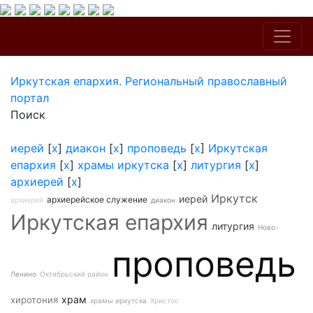
Иркутская епархия. Региональный православный
портал
Поиск
иерей
[
x
]
диакон
[
x
]
проповедь
[
x
]
Иркутская
епархия
[
x
]
храмы иркутска
[
x
]
литургия
[
x
]
архиерей
[
x
]
Иркутск
иерей
архиерейское служение
архиерей
диакон
Иркутская епархия
литургия
Ново-
проповедь
Ленино
Октябрьский район
храм
хиротония
храмы иркутска
Христос