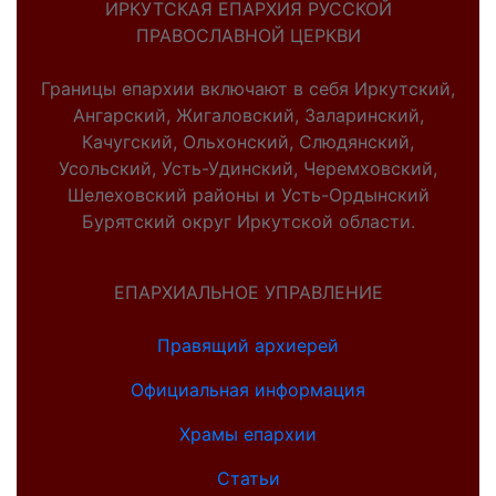
ИРКУТСКАЯ ЕПАРХИЯ РУССКОЙ
ПРАВОСЛАВНОЙ ЦЕРКВИ
Границы епархии включают в себя Иркутский,
Ангарский, Жигаловский, Заларинский,
Качугский, Ольхонский, Слюдянский,
Усольский, Усть-Удинский, Черемховский,
Шелеховский районы и Усть-Ордынский
Бурятский округ Иркутской области.
ЕПАРХИАЛЬНОЕ УПРАВЛЕНИЕ
Правящий архиерей
Официальная информация
Храмы епархии
Статьи