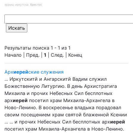
храмы иркутска
Христос
Результаты поиска 1 - 1 из 1
Начало | Пред. |
1
| След. | Конец
Арх
иерей
ские служения
... Иркутскитй и Ангарскитй Вадим служил
Божественную Литургию. В день Архистратига
Михаила и прочих Небесных Сил бесплотных
арх
иерей
посетил храм Михаила-Архангела в
Ново-Ленино. В воскресенье владыка порадовал
своим посещением храм святой блаженной Ксении
... ... и прочих Небесных Сил бесплотных арх
иерей
посетил храм Михаила-Архангела в Ново-Ленино.