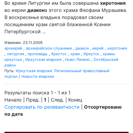
Во время Литургии им была совершена
хиротония
во иереи
диакон
а этого храма Феофана Мурашева.
В воскресенье владыка порадовал своим
посещением храм святой блаженной Ксении
Петербургской ...
Изменен: 23.11.2009
архиерей
,
архиерейское служение
,
диакон
,
иерей
,
хиротония
,
литургия
,
проповедь
,
Христос
,
храм
,
Иркутск
,
храмы
иркутска
,
Иркутская епархия
,
Ново-Ленино
,
Октябрьский
район
Путь:
Иркутская епархия. Региональный православный
портал
/
Новости епархии
Результаты поиска 1 - 1 из 1
Начало | Пред. |
1
| След. | Конец
Сортировать по релевантности
|
Отсортировано
по дате