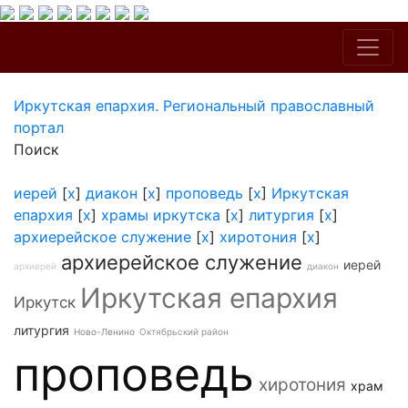
Иркутская епархия. Региональный православный
портал
Поиск
иерей
[
x
]
диакон
[
x
]
проповедь
[
x
]
Иркутская
епархия
[
x
]
храмы иркутска
[
x
]
литургия
[
x
]
архиерейское служение
[
x
]
хиротония
[
x
]
архиерейское служение
иерей
архиерей
диакон
Иркутская епархия
Иркутск
литургия
Ново-Ленино
Октябрьский район
проповедь
хиротония
храм