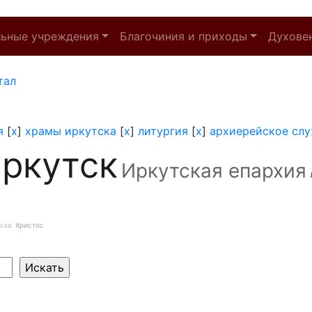
льные учреждения
Благочиния и приходы
Духове
тал
я
[
x
]
храмы иркутска
[
x
]
литургия
[
x
]
архиерейское сл
ркутск
Иркутская епархия
ска
Христос