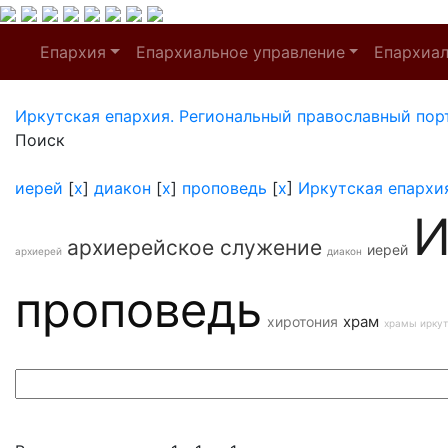
Епархия
Епархиальное управление
Епархиа
Иркутская епархия. Региональный православный пор
Поиск
иерей
[
x
]
диакон
[
x
]
проповедь
[
x
]
Иркутская епархи
И
архиерейское служение
иерей
архиерей
диакон
проповедь
храм
хиротония
храмы иркут