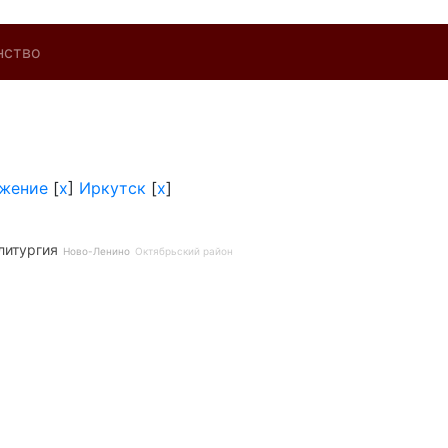
нство
ужение
[
x
]
Иркутск
[
x
]
литургия
Ново-Ленино
Октябрьский район