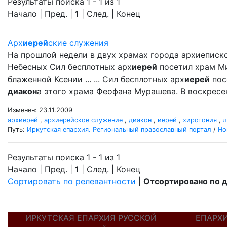
Результаты поиска 1 - 1 из 1
Начало | Пред. |
1
| След. | Конец
Арх
иерей
ские служения
На прошлой недели в двух храмах города архиеписк
Небесных Сил бесплотных арх
иерей
посетил храм Ми
блаженной Ксении ... ... Сил бесплотных арх
иерей
пос
диакон
а этого храма Феофана Мурашева. В воскресе
Изменен: 23.11.2009
архиерей
,
архиерейское служение
,
диакон
,
иерей
,
хиротония
,
л
Путь:
Иркутская епархия. Региональный православный портал
/
Но
Результаты поиска 1 - 1 из 1
Начало | Пред. |
1
| След. | Конец
Сортировать по релевантности
|
Отсортировано по 
ИРКУТСКАЯ ЕПАРХИЯ РУССКОЙ
ЕПАРХ