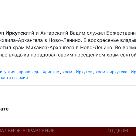
оп
Иркутск
итй и Ангарскитй Вадим служил Божественн
хаила-Архангела в Ново-Ленино. В воскресенье влад
етил храм Михаила-Архангела в Ново-Ленино. Во врем
нье владыка порадовал своим посещением храм святой 
итургия
,
проповедь
,
Христос
,
храм
,
Иркутск
,
храмы иркутска
,
Ир
вости епархии
дате
ИАЛЬНОЕ УПРАВЛЕНИЕ
ОТДЕЛЫ