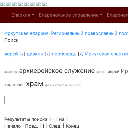
Епархия
Епархиальное управление
Епархиа
Иркутская епархия. Региональный православный пор
Поиск
иерей
[
x
]
диакон
[
x
]
проповедь
[
x
]
Иркутская епархи
архиерейское служение
Ир
иерей
архиерей
диакон
храм
хиротония
храмы иркутска
Христос
Результаты поиска 1 - 1 из 1
Начало | Пред. |
1
| След. | Конец