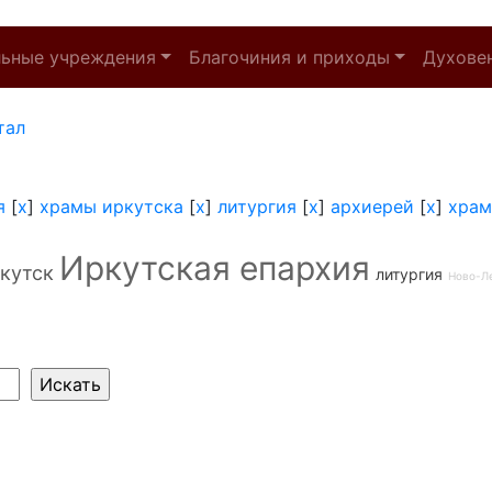
льные учреждения
Благочиния и приходы
Духове
тал
я
[
x
]
храмы иркутска
[
x
]
литургия
[
x
]
архиерей
[
x
]
храм
Иркутская епархия
кутск
литургия
Ново-Л