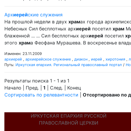
Арх
иерей
ские служения
На прошлой недели в двух
храм
ах города архиеписк
Небесных Сил бесплотных арх
иерей
посетил
храм
Ми
блаженной ... ... Сил бесплотных арх
иерей
посетил
хр
этого
храм
а Феофана Мурашева. В воскресенье вла
Изменен: 23.11.2009
архиерей
,
архиерейское служение
,
диакон
,
иерей
,
хиротония
,
л
Путь:
Иркутская епархия. Региональный православный портал
/
Но
Результаты поиска 1 - 1 из 1
Начало | Пред. |
1
| След. | Конец
Сортировать по релевантности
|
Отсортировано по 
ИРКУТСКАЯ ЕПАРХИЯ РУССКОЙ
ПРАВОСЛАВНОЙ ЦЕРКВИ