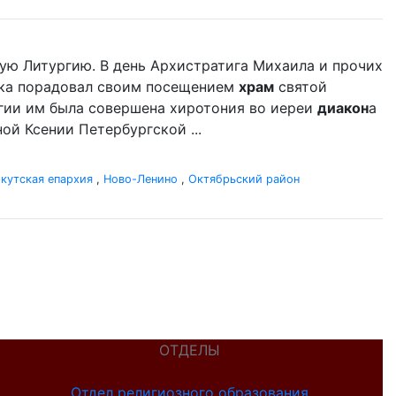
ую Литургию. В день Архистратига Михаила и прочих
ыка порадовал своим посещением
храм
святой
гии им была совершена хиротония во иереи
диакон
а
ой Ксении Петербургской ...
кутская епархия
,
Ново-Ленино
,
Октябрьский район
ОТДЕЛЫ
Отдел религиозного образования