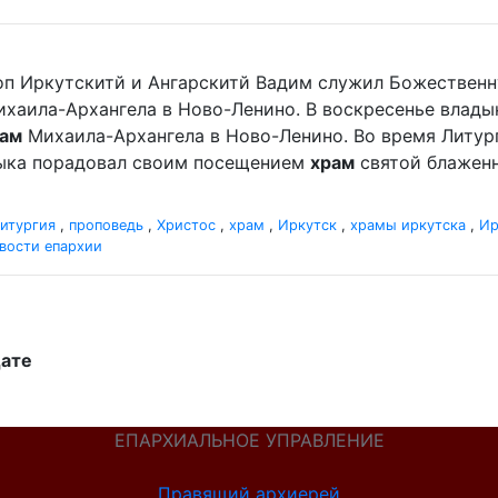
оп Иркутскитй и Ангарскитй Вадим служил Божественн
хаила-Архангела в Ново-Ленино. В воскресенье влад
ам
Михаила-Архангела в Ново-Ленино. Во время Литур
дыка порадовал своим посещением
храм
святой блаженн
итургия
,
проповедь
,
Христос
,
храм
,
Иркутск
,
храмы иркутска
,
Ир
вости епархии
дате
ЕПАРХИАЛЬНОЕ УПРАВЛЕНИЕ
Правящий архиерей