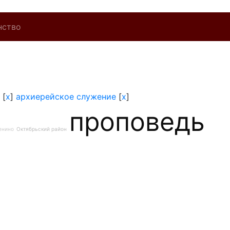
нство
[
x
]
архиерейское служение
[
x
]
проповедь
енино
Октябрьский район