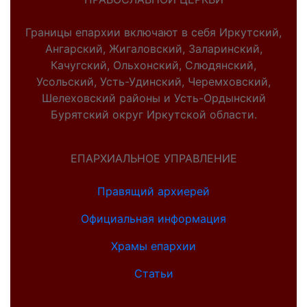
Границы епархии включают в себя Иркутский,
Ангарский, Жигаловский, Заларинский,
Качугский, Ольхонский, Слюдянский,
Усольский, Усть-Удинский, Черемховский,
Шелеховский районы и Усть-Ордынский
Бурятский округ Иркутской области.
ЕПАРХИАЛЬНОЕ УПРАВЛЕНИЕ
Правящий архиерей
Официальная информация
Храмы епархии
Статьи