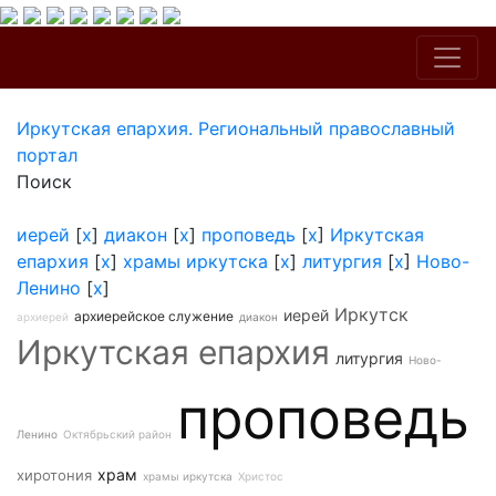
Иркутская епархия. Региональный православный
портал
Поиск
иерей
[
x
]
диакон
[
x
]
проповедь
[
x
]
Иркутская
епархия
[
x
]
храмы иркутска
[
x
]
литургия
[
x
]
Ново-
Ленино
[
x
]
Иркутск
иерей
архиерейское служение
архиерей
диакон
Иркутская епархия
литургия
Ново-
проповедь
Ленино
Октябрьский район
храм
хиротония
храмы иркутска
Христос