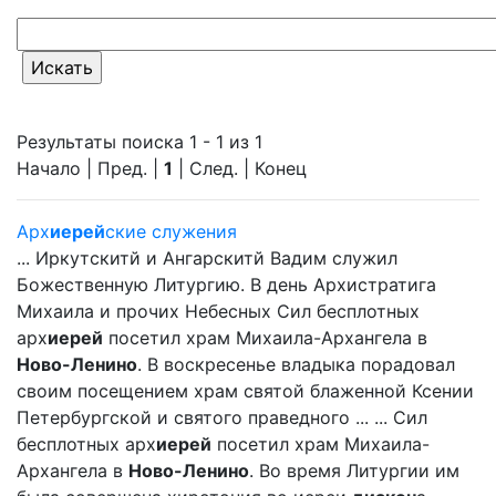
Результаты поиска 1 - 1 из 1
Начало | Пред. |
1
| След. | Конец
Арх
иерей
ские служения
... Иркутскитй и Ангарскитй Вадим служил
Божественную Литургию. В день Архистратига
Михаила и прочих Небесных Сил бесплотных
арх
иерей
посетил храм Михаила-Архангела в
Ново-Ленино
. В воскресенье владыка порадовал
своим посещением храм святой блаженной Ксении
Петербургской и святого праведного ... ... Сил
бесплотных арх
иерей
посетил храм Михаила-
Архангела в
Ново-Ленино
. Во время Литургии им