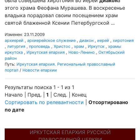
была совершена хиротония во иереи
диакон
а
этого храма Феофана Мурашева. В воскресенье
владыка порадовал своим посещением храм
святой блаженной Ксении Петербургской ...
Изменен: 23.11.2009
архиерей
,
архиерейское служение
,
диакон
,
иерей
,
хиротония
,
литургия
,
проповедь
,
Христос
,
храм
,
Иркутск
,
храмы
иркутска
,
Иркутская епархия
,
Ново-Ленино
,
Октябрьский
район
Путь:
Иркутская епархия. Региональный православный
портал
/
Новости епархии
Результаты поиска 1 - 1 из 1
Начало | Пред. |
1
| След. | Конец
Сортировать по релевантности
|
Отсортировано
по дате
ИРКУТСКАЯ ЕПАРХИЯ РУССКОЙ
ПРАВОСЛАВНОЙ ЦЕРКВИ