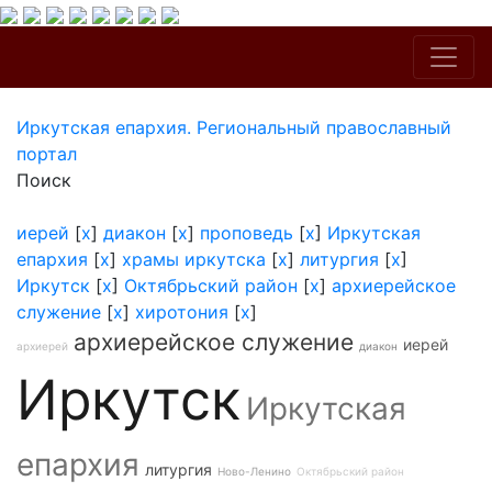
Иркутская епархия. Региональный православный
портал
Поиск
иерей
[
x
]
диакон
[
x
]
проповедь
[
x
]
Иркутская
епархия
[
x
]
храмы иркутска
[
x
]
литургия
[
x
]
Иркутск
[
x
]
Октябрьский район
[
x
]
архиерейское
служение
[
x
]
хиротония
[
x
]
архиерейское служение
иерей
архиерей
диакон
Иркутск
Иркутская
епархия
литургия
Ново-Ленино
Октябрьский район