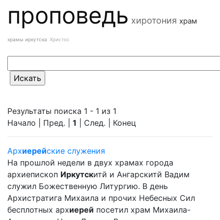
проповедь
хиротония
храм
храмы иркутска
Христос
Результаты поиска 1 - 1 из 1
Начало | Пред. |
1
| След. | Конец
Арх
иерей
ские служения
На прошлой недели в двух храмах города
архиепископ
Иркутск
итй и Ангарскитй Вадим
служил Божественную Литургию. В день
Архистратига Михаила и прочих Небесных Сил
бесплотных арх
иерей
посетил храм Михаила-