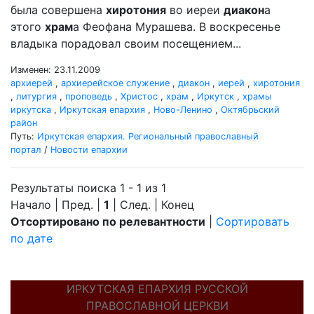
была совершена
хиротония
во иереи
диакон
а
этого
храм
а Феофана Мурашева. В воскресенье
владыка порадовал своим посещением...
Изменен: 23.11.2009
архиерей
,
архиерейское служение
,
диакон
,
иерей
,
хиротония
,
литургия
,
проповедь
,
Христос
,
храм
,
Иркутск
,
храмы
иркутска
,
Иркутская епархия
,
Ново-Ленино
,
Октябрьский
район
Путь:
Иркутская епархия. Региональный православный
портал
/
Новости епархии
Результаты поиска 1 - 1 из 1
Начало | Пред. |
1
| След. | Конец
Отсортировано по релевантности
|
Сортировать
по дате
ИРКУТСКАЯ ЕПАРХИЯ РУССКОЙ
ПРАВОСЛАВНОЙ ЦЕРКВИ