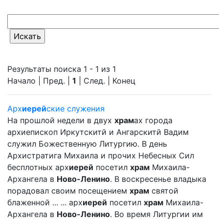
Результаты поиска 1 - 1 из 1
Начало | Пред. |
1
| След. | Конец
Арх
иерей
ские служения
На прошлой недели в двух
храм
ах города
архиепископ Иркутскитй и Ангарскитй Вадим
служил Божественную Литургию. В день
Архистратига Михаила и прочих Небесных Сил
бесплотных арх
иерей
посетил
храм
Михаила-
Архангела в
Ново-Ленино
. В воскресенье владыка
порадовал своим посещением
храм
святой
блаженной ... ... арх
иерей
посетил
храм
Михаила-
Архангела в
Ново-Ленино
. Во время Литургии им