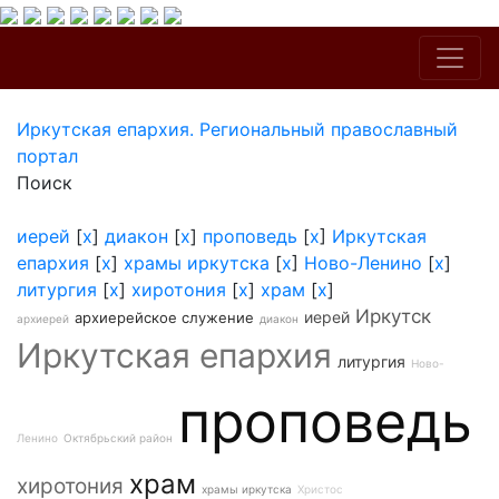
Иркутская епархия. Региональный православный
портал
Поиск
иерей
[
x
]
диакон
[
x
]
проповедь
[
x
]
Иркутская
епархия
[
x
]
храмы иркутска
[
x
]
Ново-Ленино
[
x
]
литургия
[
x
]
хиротония
[
x
]
храм
[
x
]
Иркутск
иерей
архиерейское служение
архиерей
диакон
Иркутская епархия
литургия
Ново-
проповедь
Ленино
Октябрьский район
храм
хиротония
храмы иркутска
Христос