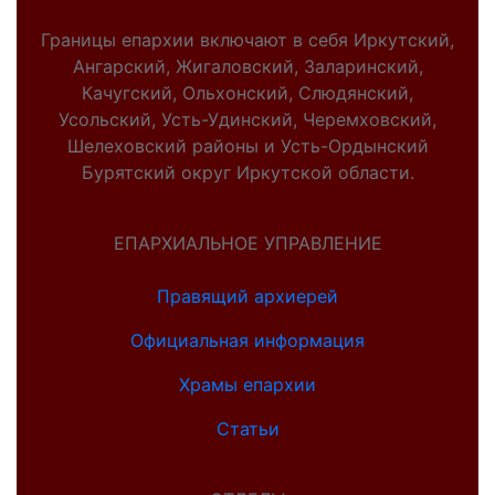
Границы епархии включают в себя Иркутский,
Ангарский, Жигаловский, Заларинский,
Качугский, Ольхонский, Слюдянский,
Усольский, Усть-Удинский, Черемховский,
Шелеховский районы и Усть-Ордынский
Бурятский округ Иркутской области.
ЕПАРХИАЛЬНОЕ УПРАВЛЕНИЕ
Правящий архиерей
Официальная информация
Храмы епархии
Статьи