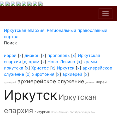
Иркутская епархия. Региональный православный
портал
Поиск
иерей
[
x
]
диакон
[
x
]
проповедь
[
x
]
Иркутская
епархия
[
x
]
храм
[
x
]
Ново-Ленино
[
x
]
храмы
иркутска
[
x
]
Христос
[
x
]
Иркутск
[
x
]
архиерейское
служение
[
x
]
хиротония
[
x
]
архиерей
[
x
]
архиерейское служение
иерей
архиерей
диакон
Иркутск
Иркутская
епархия
литургия
Ново-Ленино
Октябрьский район