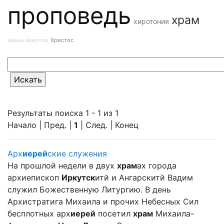
проповедь
храм
хиротония
Христос
храмы иркутска
Результаты поиска 1 - 1 из 1
Начало | Пред. |
1
| След. | Конец
Арх
иерей
ские служения
На прошлой недели в двух
храм
ах города
архиепископ
Иркутск
итй и Ангарскитй Вадим
служил Божественную Литургию. В день
Архистратига Михаила и прочих Небесных Сил
бесплотных арх
иерей
посетил
храм
Михаила-