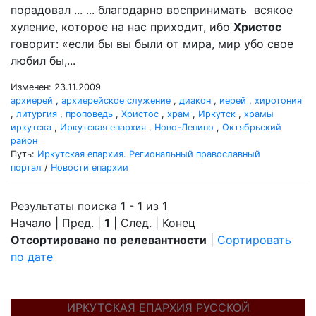
порадовал ... ... благодарно воспринимать всякое
хуление, которое на нас приходит, ибо
Христос
говорит: «если бы вы были от мира, мир убо свое
любил бы,...
Изменен: 23.11.2009
архиерей
,
архиерейское служение
,
диакон
,
иерей
,
хиротония
,
литургия
,
проповедь
,
Христос
,
храм
,
Иркутск
,
храмы
иркутска
,
Иркутская епархия
,
Ново-Ленино
,
Октябрьский
район
Путь:
Иркутская епархия. Региональный православный
портал
/
Новости епархии
Результаты поиска 1 - 1 из 1
Начало | Пред. |
1
| След. | Конец
Отсортировано по релевантности
|
Сортировать
по дате
ИРКУТСКАЯ ЕПАРХИЯ РУССКОЙ