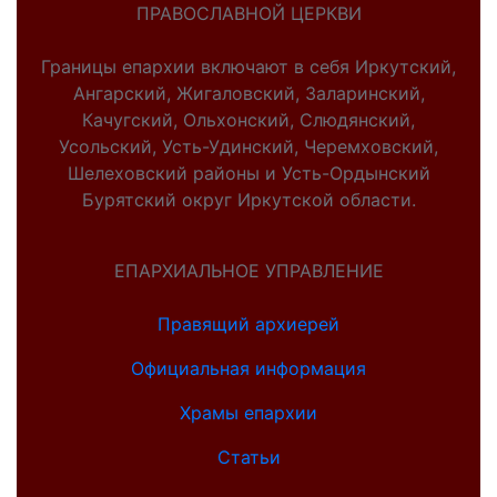
ПРАВОСЛАВНОЙ ЦЕРКВИ
Границы епархии включают в себя Иркутский,
Ангарский, Жигаловский, Заларинский,
Качугский, Ольхонский, Слюдянский,
Усольский, Усть-Удинский, Черемховский,
Шелеховский районы и Усть-Ордынский
Бурятский округ Иркутской области.
ЕПАРХИАЛЬНОЕ УПРАВЛЕНИЕ
Правящий архиерей
Официальная информация
Храмы епархии
Статьи