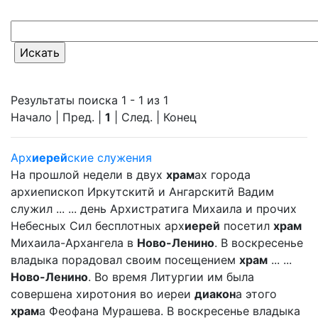
Результаты поиска 1 - 1 из 1
Начало | Пред. |
1
| След. | Конец
Арх
иерей
ские служения
На прошлой недели в двух
храм
ах города
архиепископ Иркутскитй и Ангарскитй Вадим
служил ... ... день Архистратига Михаила и прочих
Небесных Сил бесплотных арх
иерей
посетил
храм
Михаила-Архангела в
Ново-Ленино
. В воскресенье
владыка порадовал своим посещением
храм
... ...
Ново-Ленино
. Во время Литургии им была
совершена хиротония во иереи
диакон
а этого
храм
а Феофана Мурашева. В воскресенье владыка