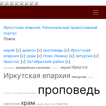
Иркутская епархия. Региональный православный
портал
Поиск
иерей
[
x
]
диакон
[
x
]
проповедь
[
x
]
Иркутская
епархия
[
x
]
храм
[
x
]
Ново-Ленино
[
x
]
литургия
[
x
]
Христос
[
x
]
Октябрьский район
[
x
]
Иркутск
иерей
архиерейское служение
архиерей
диакон
Иркутская епархия
литургия
Ново-
проповедь
Ленино
Октябрьский район
храм
хиротония
Христос
храмы иркутска