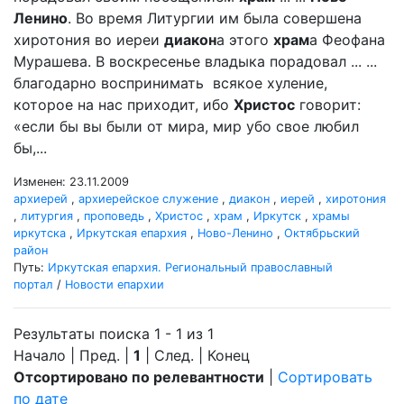
Ленино
. Во время Литургии им была совершена
хиротония во иереи
диакон
а этого
храм
а Феофана
Мурашева. В воскресенье владыка порадовал ... ...
благодарно воспринимать всякое хуление,
которое на нас приходит, ибо
Христос
говорит:
«если бы вы были от мира, мир убо свое любил
бы,...
Изменен: 23.11.2009
архиерей
,
архиерейское служение
,
диакон
,
иерей
,
хиротония
,
литургия
,
проповедь
,
Христос
,
храм
,
Иркутск
,
храмы
иркутска
,
Иркутская епархия
,
Ново-Ленино
,
Октябрьский
район
Путь:
Иркутская епархия. Региональный православный
портал
/
Новости епархии
Результаты поиска 1 - 1 из 1
Начало | Пред. |
1
| След. | Конец
Отсортировано по релевантности
|
Сортировать
по дате