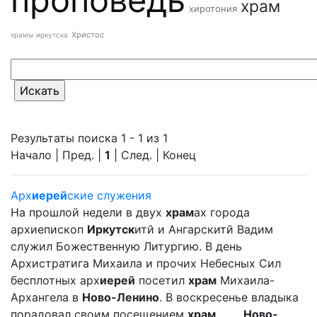
храм
хиротония
Христос
храмы иркутска
Результаты поиска 1 - 1 из 1
Начало | Пред. |
1
| След. | Конец
Арх
иерей
ские служения
На прошлой недели в двух
храм
ах города
архиепископ
Иркутск
итй и Ангарскитй Вадим
служил Божественную Литургию. В день
Архистратига Михаила и прочих Небесных Сил
бесплотных арх
иерей
посетил
храм
Михаила-
Архангела в
Ново-Ленино
. В воскресенье владыка
порадовал своим посещением
храм
... ...
Ново-