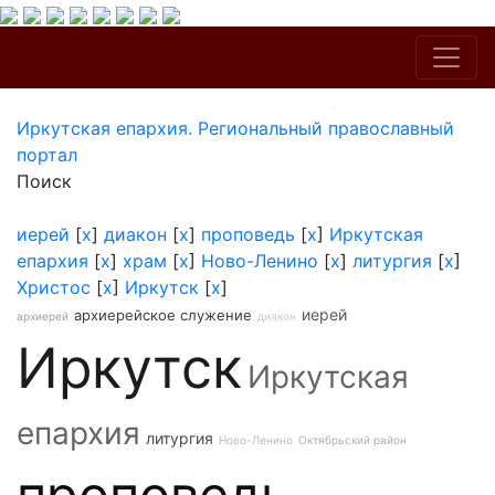
Иркутская епархия. Региональный православный
портал
Поиск
иерей
[
x
]
диакон
[
x
]
проповедь
[
x
]
Иркутская
епархия
[
x
]
храм
[
x
]
Ново-Ленино
[
x
]
литургия
[
x
]
Христос
[
x
]
Иркутск
[
x
]
иерей
архиерейское служение
архиерей
диакон
Иркутск
Иркутская
епархия
литургия
Ново-Ленино
Октябрьский район
проповедь