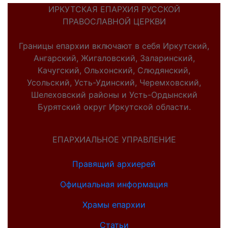
ИРКУТСКАЯ ЕПАРХИЯ РУССКОЙ
ПРАВОСЛАВНОЙ ЦЕРКВИ
Границы епархии включают в себя Иркутский,
Ангарский, Жигаловский, Заларинский,
Качугский, Ольхонский, Слюдянский,
Усольский, Усть-Удинский, Черемховский,
Шелеховский районы и Усть-Ордынский
Бурятский округ Иркутской области.
ЕПАРХИАЛЬНОЕ УПРАВЛЕНИЕ
Правящий архиерей
Официальная информация
Храмы епархии
Статьи