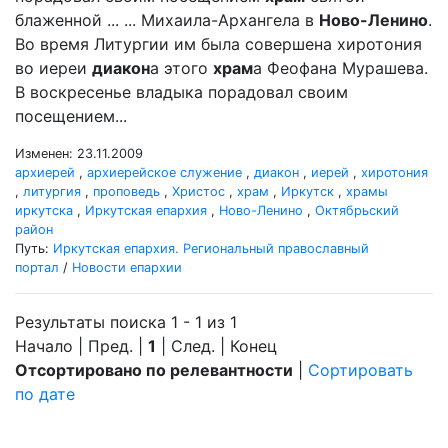
блаженной ... ... Михаила-Архангела в
Ново-Ленино
.
Во время Литургии им была совершена хиротония
во иереи
диакон
а этого
храм
а Феофана Мурашева.
В воскресенье владыка порадовал своим
посещением...
Изменен: 23.11.2009
архиерей
,
архиерейское служение
,
диакон
,
иерей
,
хиротония
,
литургия
,
проповедь
,
Христос
,
храм
,
Иркутск
,
храмы
иркутска
,
Иркутская епархия
,
Ново-Ленино
,
Октябрьский
район
Путь:
Иркутская епархия. Региональный православный
портал
/
Новости епархии
Результаты поиска 1 - 1 из 1
Начало | Пред. |
1
| След. | Конец
Отсортировано по релевантности
|
Сортировать
по дате