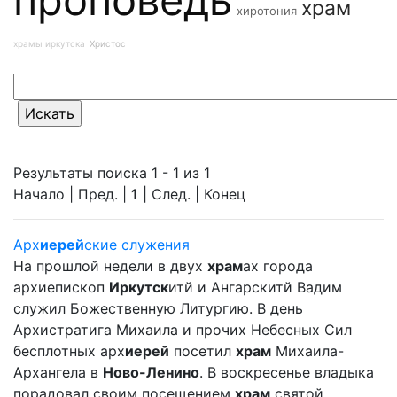
храм
хиротония
храмы иркутска
Христос
Результаты поиска 1 - 1 из 1
Начало | Пред. |
1
| След. | Конец
Арх
иерей
ские служения
На прошлой недели в двух
храм
ах города
архиепископ
Иркутск
итй и Ангарскитй Вадим
служил Божественную Литургию. В день
Архистратига Михаила и прочих Небесных Сил
бесплотных арх
иерей
посетил
храм
Михаила-
Архангела в
Ново-Ленино
. В воскресенье владыка
порадовал своим посещением
храм
святой