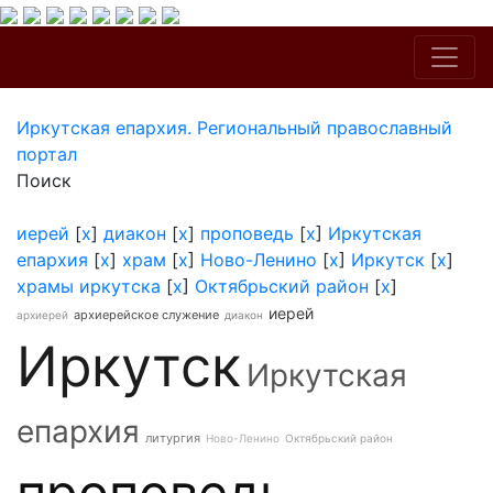
Иркутская епархия. Региональный православный
портал
Поиск
иерей
[
x
]
диакон
[
x
]
проповедь
[
x
]
Иркутская
епархия
[
x
]
храм
[
x
]
Ново-Ленино
[
x
]
Иркутск
[
x
]
храмы иркутска
[
x
]
Октябрьский район
[
x
]
иерей
архиерейское служение
архиерей
диакон
Иркутск
Иркутская
епархия
литургия
Ново-Ленино
Октябрьский район
проповедь