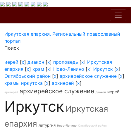
Иркутская епархия. Региональный православный
портал
Поиск
иерей
[
x
]
диакон
[
x
]
проповедь
[
x
]
Иркутская
епархия
[
x
]
храм
[
x
]
Ново-Ленино
[
x
]
Иркутск
[
x
]
Октябрьский район
[
x
]
архиерейское служение
[
x
]
храмы иркутска
[
x
]
архиерей
[
x
]
архиерейское служение
иерей
архиерей
диакон
Иркутск
Иркутская
епархия
литургия
Ново-Ленино
Октябрьский район