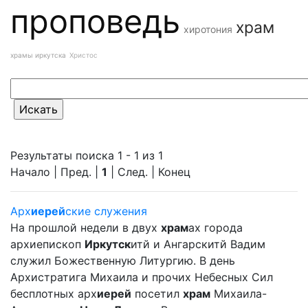
проповедь
храм
хиротония
храмы иркутска
Христос
Результаты поиска 1 - 1 из 1
Начало | Пред. |
1
| След. | Конец
Арх
иерей
ские служения
На прошлой недели в двух
храм
ах города
архиепископ
Иркутск
итй и Ангарскитй Вадим
служил Божественную Литургию. В день
Архистратига Михаила и прочих Небесных Сил
бесплотных арх
иерей
посетил
храм
Михаила-