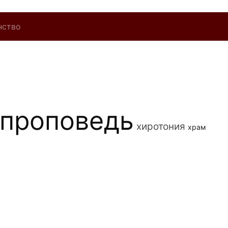
нство
проповедь
хиротония
храм