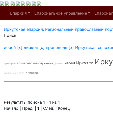
Епархия
Епархиальное управление
Епархиа
Иркутская епархия. Региональный православный пор
Поиск
иерей
[
x
]
диакон
[
x
]
проповедь
[
x
]
Иркутская епархи
Ирку
Иркутск
иерей
архиерейское служение
архиерей
диакон
Христос
храмы иркутска
Результаты поиска 1 - 1 из 1
Начало | Пред. |
1
| След. | Конец