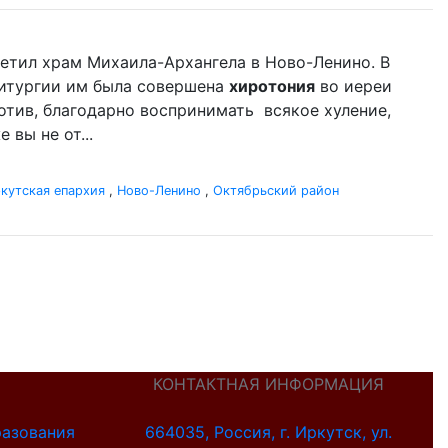
етил храм Михаила-Архангела в Ново-Ленино. В
Литургии им была совершена
хиротония
во иереи
ротив, благодарно воспринимать всякое хуление,
 вы не от...
кутская епархия
,
Ново-Ленино
,
Октябрьский район
КОНТАКТНАЯ ИНФОРМАЦИЯ
разования
664035, Россия, г. Иркутск, ул.