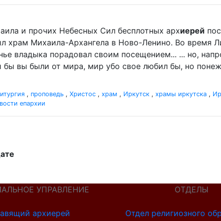
хаила и прочих Небесных Сил бесплотных арх
иерей
пос
л храм Михаила-Архангела в Ново-Ленино. Во время 
ье владыка порадовал своим посещением... ... но, нап
 бы вы были от мира, мир убо свое любил бы, но понеже
итургия
,
проповедь
,
Христос
,
храм
,
Иркутск
,
храмы иркутска
,
Ир
вости епархии
дате
ИАЛЬНОЕ УПРАВЛЕНИЕ
ОТДЕЛЫ
авящий архиерей
Отдел религиозного об