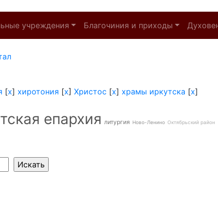
льные учреждения
Благочиния и приходы
Духове
тал
я
[
x
]
хиротония
[
x
]
Христос
[
x
]
храмы иркутска
[
x
]
тская епархия
литургия
Ново-Ленино
Октябрьский район