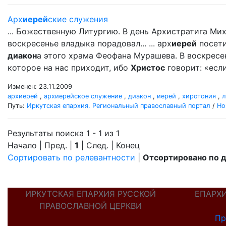
Арх
иерей
ские служения
... Божественную Литургию. В день Архистратига Ми
воскресенье владыка порадовал... ... арх
иерей
посети
диакон
а этого храма Феофана Мурашева. В воскресен
которое на нас приходит, ибо
Христос
говорит: «если
Изменен: 23.11.2009
архиерей
,
архиерейское служение
,
диакон
,
иерей
,
хиротония
,
л
Путь:
Иркутская епархия. Региональный православный портал
/
Но
Результаты поиска 1 - 1 из 1
Начало | Пред. |
1
| След. | Конец
Сортировать по релевантности
|
Отсортировано по 
ИРКУТСКАЯ ЕПАРХИЯ РУССКОЙ
ЕПАРХ
ПРАВОСЛАВНОЙ ЦЕРКВИ
Пр