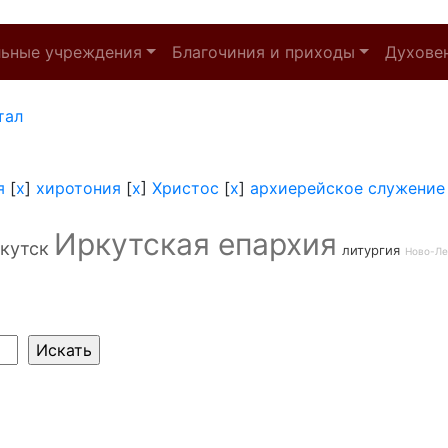
льные учреждения
Благочиния и приходы
Духове
тал
я
[
x
]
хиротония
[
x
]
Христос
[
x
]
архиерейское служение
Иркутская епархия
кутск
литургия
Ново-Ле