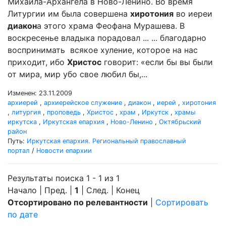
Михаила-Архангела в Ново-Ленино. Во время
Литургии им была совершена
хиротония
во иереи
диакон
а этого храма Феофана Мурашева. В
воскресенье владыка порадовал ... ... благодарно
воспринимать всякое хуление, которое на нас
приходит, ибо
Христос
говорит: «если бы вы были
от мира, мир убо свое любил бы,...
Изменен: 23.11.2009
архиерей
,
архиерейское служение
,
диакон
,
иерей
,
хиротония
,
литургия
,
проповедь
,
Христос
,
храм
,
Иркутск
,
храмы
иркутска
,
Иркутская епархия
,
Ново-Ленино
,
Октябрьский
район
Путь:
Иркутская епархия. Региональный православный
портал
/
Новости епархии
Результаты поиска 1 - 1 из 1
Начало | Пред. |
1
| След. | Конец
Отсортировано по релевантности
|
Сортировать
по дате