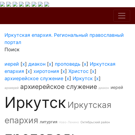
Иркутская епархия. Региональный православный
портал
Поиск
иерей
[
x
]
диакон
[
x
]
проповедь
[
x
]
Иркутская
епархия
[
x
]
хиротония
[
x
]
Христос
[
x
]
архиерейское служение
[
x
]
Иркутск
[
x
]
архиерейское служение
иерей
архиерей
диакон
Иркутск
Иркутская
епархия
литургия
Ново-Ленино
Октябрьский район