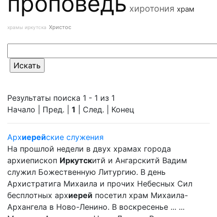
проповедь
хиротония
храм
Христос
храмы иркутска
Результаты поиска 1 - 1 из 1
Начало | Пред. |
1
| След. | Конец
Арх
иерей
ские служения
На прошлой недели в двух храмах города
архиепископ
Иркутск
итй и Ангарскитй Вадим
служил Божественную Литургию. В день
Архистратига Михаила и прочих Небесных Сил
бесплотных арх
иерей
посетил храм Михаила-
Архангела в Ново-Ленино. В воскресенье ... ...