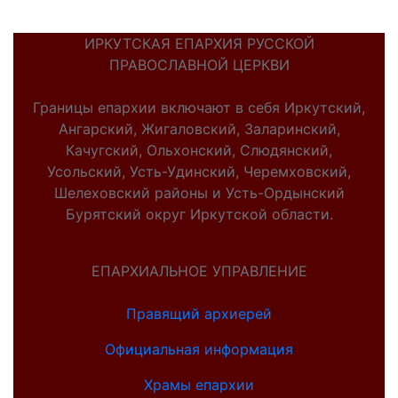
ИРКУТСКАЯ ЕПАРХИЯ РУССКОЙ
ПРАВОСЛАВНОЙ ЦЕРКВИ
Границы епархии включают в себя Иркутский,
Ангарский, Жигаловский, Заларинский,
Качугский, Ольхонский, Слюдянский,
Усольский, Усть-Удинский, Черемховский,
Шелеховский районы и Усть-Ордынский
Бурятский округ Иркутской области.
ЕПАРХИАЛЬНОЕ УПРАВЛЕНИЕ
Правящий архиерей
Официальная информация
Храмы епархии