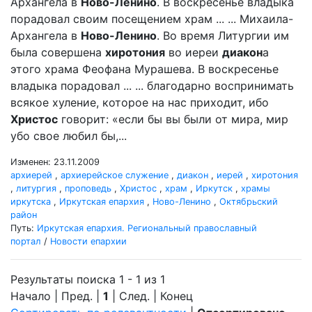
Архангела в
Ново-Ленино
. В воскресенье владыка
порадовал своим посещением храм ... ... Михаила-
Архангела в
Ново-Ленино
. Во время Литургии им
была совершена
хиротония
во иереи
диакон
а
этого храма Феофана Мурашева. В воскресенье
владыка порадовал ... ... благодарно воспринимать
всякое хуление, которое на нас приходит, ибо
Христос
говорит: «если бы вы были от мира, мир
убо свое любил бы,...
Изменен: 23.11.2009
архиерей
,
архиерейское служение
,
диакон
,
иерей
,
хиротония
,
литургия
,
проповедь
,
Христос
,
храм
,
Иркутск
,
храмы
иркутска
,
Иркутская епархия
,
Ново-Ленино
,
Октябрьский
район
Путь:
Иркутская епархия. Региональный православный
портал
/
Новости епархии
Результаты поиска 1 - 1 из 1
Начало | Пред. |
1
| След. | Конец