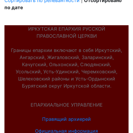
Сортировать по релевантности
|
Отсортировано
по дате
ИРКУТСКАЯ ЕПАРХИЯ РУССКОЙ
ПРАВОСЛАВНОЙ ЦЕРКВИ
Границы епархии включают в себя Иркутский,
Ангарский, Жигаловский, Заларинский,
Качугский, Ольхонский, Слюдянский,
Усольский, Усть-Удинский, Черемховский,
Шелеховский районы и Усть-Ордынский
Бурятский округ Иркутской области.
ЕПАРХИАЛЬНОЕ УПРАВЛЕНИЕ
Правящий архиерей
Официальная информация