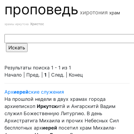
проповедь
хиротония
храм
Христос
храмы иркутска
Результаты поиска 1 - 1 из 1
Начало | Пред. |
1
| След. | Конец
Арх
иерей
ские служения
На прошлой недели в двух храмах города
архиепископ
Иркутск
итй и Ангарскитй Вадим
служил Божественную Литургию. В день
Архистратига Михаила и прочих Небесных Сил
бесплотных арх
иерей
посетил храм Михаила-