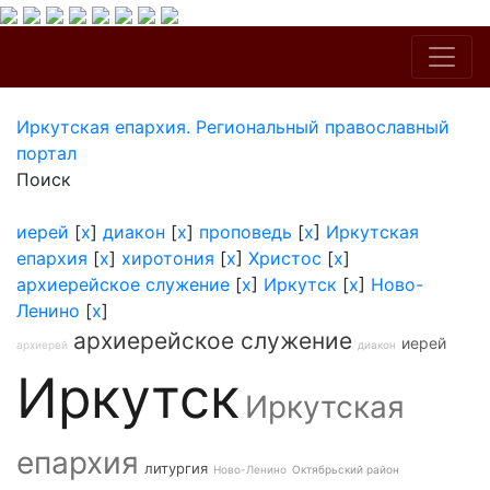
Иркутская епархия. Региональный православный
портал
Поиск
иерей
[
x
]
диакон
[
x
]
проповедь
[
x
]
Иркутская
епархия
[
x
]
хиротония
[
x
]
Христос
[
x
]
архиерейское служение
[
x
]
Иркутск
[
x
]
Ново-
Ленино
[
x
]
архиерейское служение
иерей
архиерей
диакон
Иркутск
Иркутская
епархия
литургия
Ново-Ленино
Октябрьский район