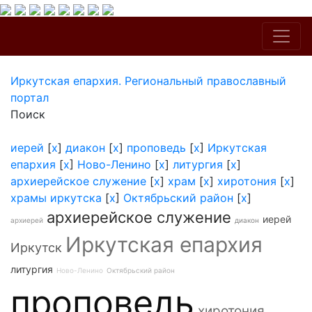
Иркутская епархия. Региональный православный
портал
Поиск
иерей
[
x
]
диакон
[
x
]
проповедь
[
x
]
Иркутская
епархия
[
x
]
Ново-Ленино
[
x
]
литургия
[
x
]
архиерейское служение
[
x
]
храм
[
x
]
хиротония
[
x
]
храмы иркутска
[
x
]
Октябрьский район
[
x
]
архиерейское служение
иерей
архиерей
диакон
Иркутская епархия
Иркутск
литургия
Ново-Ленино
Октябрьский район
проповедь
хиротония