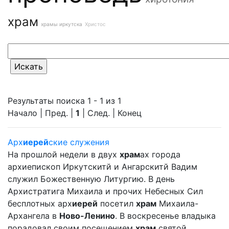
храм
храмы иркутска
Христос
Результаты поиска 1 - 1 из 1
Начало | Пред. |
1
| След. | Конец
Арх
иерей
ские служения
На прошлой недели в двух
храм
ах города
архиепископ Иркутскитй и Ангарскитй Вадим
служил Божественную Литургию. В день
Архистратига Михаила и прочих Небесных Сил
бесплотных арх
иерей
посетил
храм
Михаила-
Архангела в
Ново-Ленино
. В воскресенье владыка
порадовал своим посещением
храм
святой