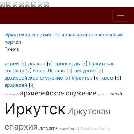
Иркутская епархия. Региональный православный
портал
Поиск
иерей
[
x
]
диакон
[
x
]
проповедь
[
x
]
Иркутская
епархия
[
x
]
Ново-Ленино
[
x
]
литургия
[
x
]
архиерейское служение
[
x
]
Иркутск
[
x
]
храм
[
x
]
архиерей
[
x
]
архиерейское служение
иерей
архиерей
диакон
Иркутск
Иркутская
епархия
литургия
Ново-Ленино
Октябрьский район