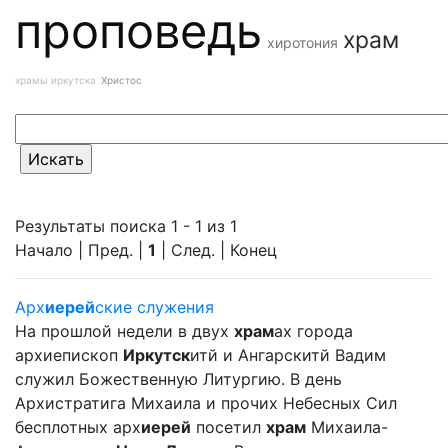
проповедь
храм
хиротония
храмы иркутска
Христос
Результаты поиска 1 - 1 из 1
Начало | Пред. |
1
| След. | Конец
Арх
иерей
ские служения
На прошлой недели в двух
храм
ах города
архиепископ
Иркутск
итй и Ангарскитй Вадим
служил Божественную Литургию. В день
Архистратига Михаила и прочих Небесных Сил
бесплотных арх
иерей
посетил
храм
Михаила-