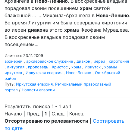
Архангела в
Ново-Ленино
. В воскресенье владыка
порадовал своим посещением
храм
святой
блаженной ... ... Михаила-Архангела в
Ново-Ленино
.
Во время Литургии им была совершена хиротония
во иереи
диакон
а этого
храм
а Феофана Мурашева.
В воскресенье владыка порадовал своим
посещением...
Изменен: 23.11.2009
архиерей
,
архиерейское служение
,
диакон
,
иерей
,
хиротония
,
литургия
,
проповедь
,
Христос
,
храм
,
Иркутск
,
храмы
иркутска
,
Иркутская епархия
,
Ново-Ленино
,
Октябрьский
район
Путь:
Иркутская епархия. Региональный православный
портал
/
Новости епархии
Результаты поиска 1 - 1 из 1
Начало | Пред. |
1
| След. | Конец
Отсортировано по релевантности
|
Сортировать
по дате