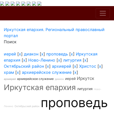
Иркутская епархия. Региональный православный
портал
Поиск
иерей
[
x
]
диакон
[
x
]
проповедь
[
x
]
Иркутская
епархия
[
x
]
Ново-Ленино
[
x
]
литургия
[
x
]
Октябрьский район
[
x
]
архиерей
[
x
]
Христос
[
x
]
храм
[
x
]
архиерейское служение
[
x
]
Иркутск
иерей
архиерейское служение
архиерей
диакон
Иркутская епархия
литургия
Ново-
проповедь
Ленино
Октябрьский район