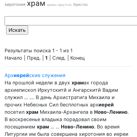
храм
хиротония
Христос
храмы иркутска
Результаты поиска 1 - 1 из 1
Начало | Пред. |
1
| След. | Конец
Арх
иерей
ские служения
На прошлой недели в двух
храм
ах города
архиепископ Иркутскитй и Ангарскитй Вадим
служил ... .... В день Архистратига Михаила и
прочих Небесных Сил бесплотных арх
иерей
посетил
храм
Михаила-Архангела в
Ново-Ленино
.
В воскресенье владыка порадовал своим
посещением
храм
... ...
Ново-Ленино
. Во время
Литургии им была совершена хиротония во иереи