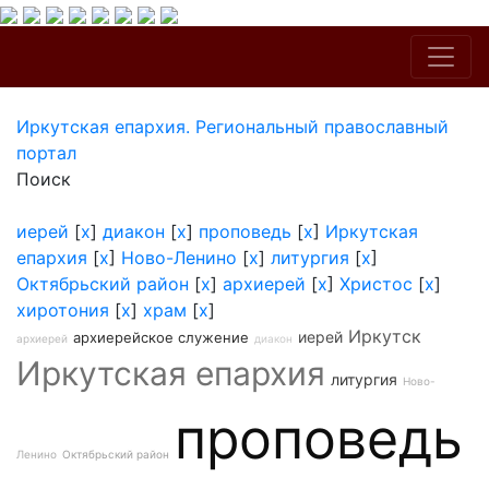
Иркутская епархия. Региональный православный
портал
Поиск
иерей
[
x
]
диакон
[
x
]
проповедь
[
x
]
Иркутская
епархия
[
x
]
Ново-Ленино
[
x
]
литургия
[
x
]
Октябрьский район
[
x
]
архиерей
[
x
]
Христос
[
x
]
хиротония
[
x
]
храм
[
x
]
Иркутск
иерей
архиерейское служение
архиерей
диакон
Иркутская епархия
литургия
Ново-
проповедь
Ленино
Октябрьский район