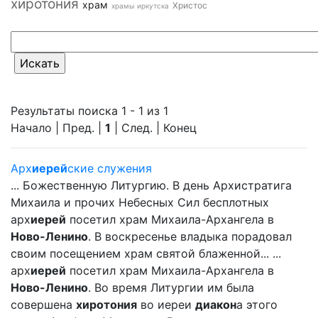
хиротония
храм
Христос
храмы иркутска
Результаты поиска 1 - 1 из 1
Начало | Пред. |
1
| След. | Конец
Арх
иерей
ские служения
... Божественную Литургию. В день Архистратига
Михаила и прочих Небесных Сил бесплотных
арх
иерей
посетил храм Михаила-Архангела в
Ново-Ленино
. В воскресенье владыка порадовал
своим посещением храм святой блаженной... ...
арх
иерей
посетил храм Михаила-Архангела в
Ново-Ленино
. Во время Литургии им была
совершена
хиротония
во иереи
диакон
а этого