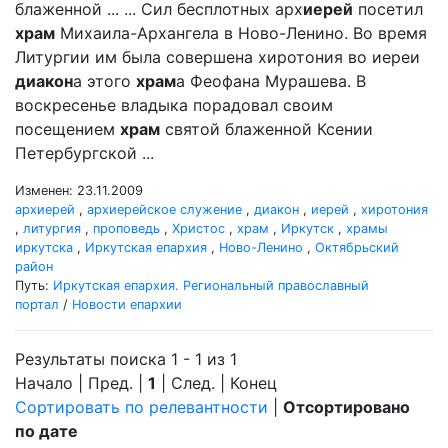
блаженной ... ... Сил бесплотных арх
иерей
посетил
храм
Михаила-Архангела в Ново-Ленино. Во время
Литургии им была совершена хиротония во иереи
диакон
а этого
храм
а Феофана Мурашева. В
воскресенье владыка порадовал своим
посещением
храм
святой блаженной Ксении
Петербургской ...
Изменен: 23.11.2009
архиерей
,
архиерейское служение
,
диакон
,
иерей
,
хиротония
,
литургия
,
проповедь
,
Христос
,
храм
,
Иркутск
,
храмы
иркутска
,
Иркутская епархия
,
Ново-Ленино
,
Октябрьский
район
Путь:
Иркутская епархия. Региональный православный
портал
/
Новости епархии
Результаты поиска 1 - 1 из 1
Начало | Пред. |
1
| След. | Конец
Сортировать по релевантности
|
Отсортировано
по дате