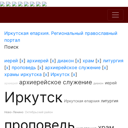
Иркутская епархия. Региональный православный
портал
Поиск
иерей
[
x
]
архиерей
[
x
]
диакон
[
x
]
храм
[
x
]
литургия
[
x
]
проповедь
[
x
]
архиерейское служение
[
x
]
храмы иркутска
[
x
]
Иркутск
[
x
]
архиерейское служение
иерей
архиерей
диакон
Иркутск
литургия
Иркутская епархия
Ново-Ленино
Октябрьский район
проповедь
храм