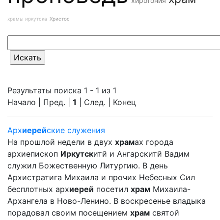
хиротония
храмы иркутска
Христос
Результаты поиска 1 - 1 из 1
Начало | Пред. |
1
| След. | Конец
Арх
иерей
ские служения
На прошлой недели в двух
храм
ах города
архиепископ
Иркутск
итй и Ангарскитй Вадим
служил Божественную Литургию. В день
Архистратига Михаила и прочих Небесных Сил
бесплотных арх
иерей
посетил
храм
Михаила-
Архангела в Ново-Ленино. В воскресенье владыка
порадовал своим посещением
храм
святой