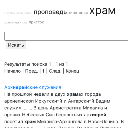
храм
проповедь
хиротония
Октябрьский район
Христос
храмы иркутска
Результаты поиска 1 - 1 из 1
Начало | Пред. |
1
| След. | Конец
Арх
иерей
ские служения
На прошлой недели в двух
храм
ах города
архиепископ Иркутскитй и Ангарскитй Вадим
служил ... .... В день Архистратига Михаила и
прочих Небесных Сил бесплотных арх
иерей
посетил
храм
Михаила-Архангела в Ново-Ленино. В