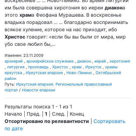
воскресенье ... ... Ново-Ленино. Во время Литургии
им была совершена хиротония во иереи
диакон
а
этого
храм
а Феофана Мурашева. В воскресенье
владыка порадовал ... ... благодарно воспринимать
всякое хуление, которое на нас приходит, ибо
Христос
говорит: «если бы вы были от мира, мир
убо свое любил бы,...
Изменен: 23.11.2009
архиерей
,
архиерейское служение
,
диакон
,
иерей
,
хиротония
,
литургия
,
проповедь
,
Христос
,
храм
,
Иркутск
,
храмы
иркутска
,
Иркутская епархия
,
Ново-Ленино
,
Октябрьский
район
Путь:
Иркутская епархия. Региональный православный
портал
/
Новости епархии
Результаты поиска 1 - 1 из 1
Начало | Пред. |
1
| След. | Конец
Отсортировано по релевантности
|
Сортировать
по дате