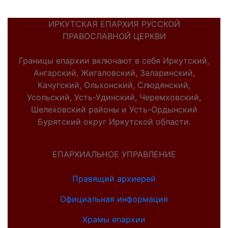
ИРКУТСКАЯ ЕПАРХИЯ РУССКОЙ
ПРАВОСЛАВНОЙ ЦЕРКВИ
Границы епархии включают в себя Иркутский,
Ангарский, Жигаловский, Заларинский,
Качугский, Ольхонский, Слюдянский,
Усольский, Усть-Удинский, Черемховский,
Шелеховский районы и Усть-Ордынский
Бурятский округ Иркутской области.
ЕПАРХИАЛЬНОЕ УПРАВЛЕНИЕ
Правящий архиерей
Официальная информация
Храмы епархии