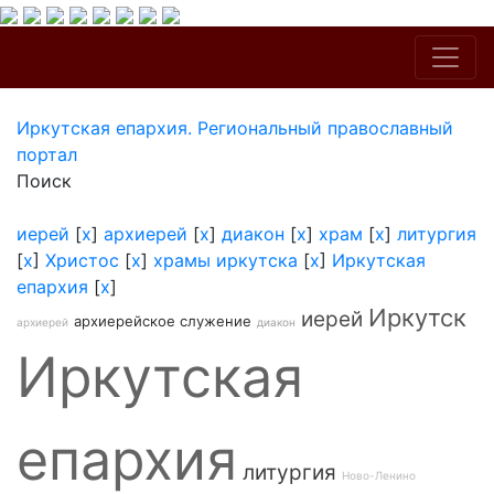
Иркутская епархия. Региональный православный
портал
Поиск
иерей
[
x
]
архиерей
[
x
]
диакон
[
x
]
храм
[
x
]
литургия
[
x
]
Христос
[
x
]
храмы иркутска
[
x
]
Иркутская
епархия
[
x
]
Иркутск
иерей
архиерейское служение
архиерей
диакон
Иркутская
епархия
литургия
Ново-Ленино