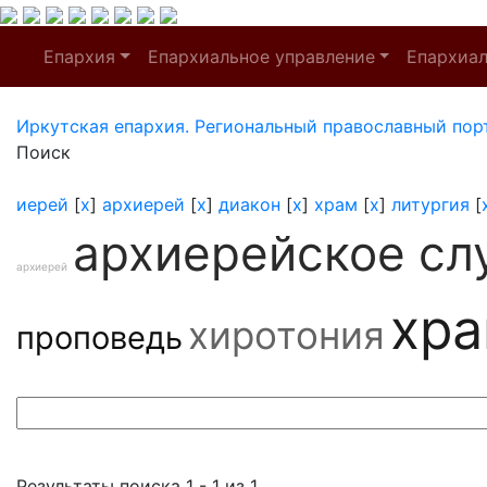
Епархия
Епархиальное управление
Епархиа
Иркутская епархия. Региональный православный пор
Поиск
иерей
[
x
]
архиерей
[
x
]
диакон
[
x
]
храм
[
x
]
литургия
[
архиерейское сл
архиерей
хр
хиротония
проповедь
Результаты поиска 1 - 1 из 1