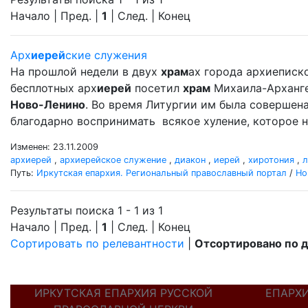
Начало | Пред. |
1
| След. | Конец
Арх
иерей
ские служения
На прошлой недели в двух
храм
ах города архиеписко
бесплотных арх
иерей
посетил
храм
Михаила-Арханг
Ново-Ленино
. Во время Литургии им была совершен
благодарно воспринимать всякое хуление, которое н
Изменен: 23.11.2009
архиерей
,
архиерейское служение
,
диакон
,
иерей
,
хиротония
,
л
Путь:
Иркутская епархия. Региональный православный портал
/
Но
Результаты поиска 1 - 1 из 1
Начало | Пред. |
1
| След. | Конец
Сортировать по релевантности
|
Отсортировано по 
ИРКУТСКАЯ ЕПАРХИЯ РУССКОЙ
ЕПАРХ