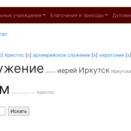
льные учреждения
Благочиния и приходы
Духове
тал
x
]
Христос
[
x
]
архиерейское служение
[
x
]
хиротония
[
x
ужение
Иркутск
иерей
Иркутска
диакон
ам
Христос
храмы иркутска