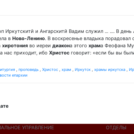
п Иркутскитй и Ангарскитй Вадим служил ... .... В де
ела в
Ново-Ленино
. В воскресенье владыка порадова
а
хиротония
во иереи
диакон
а этого
храм
а Феофана Мур
а нас приходит, ибо
Христос
говорит: «если бы вы были
итургия
,
проповедь
,
Христос
,
храм
,
Иркутск
,
храмы иркутска
,
Ир
вости епархии
дате
ИАЛЬНОЕ УПРАВЛЕНИЕ
ОТДЕЛЫ