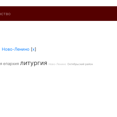
нство
]
Ново-Ленино
[
x
]
литургия
я епархия
Ново-Ленино
Октябрьский район