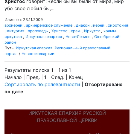
Христос
говорит: «если бы вы были от мира, мир
убо свое любил бы,...
Изменен: 23.11.2009
архиерей
,
архиерейское служение
,
диакон
,
иерей
,
хиротония
,
литургия
,
проповедь
,
Христос
,
храм
,
Иркутск
,
храмы
иркутска
,
Иркутская епархия
,
Ново-Ленино
,
Октябрьский
район
Путь:
Иркутская епархия. Региональный православный
портал
/
Новости епархии
Результаты поиска 1 - 1 из 1
Начало | Пред. |
1
| След. | Конец
Сортировать по релевантности
|
Отсортировано
по дате
ИРКУТСКАЯ ЕПАРХИЯ РУССКОЙ
ПРАВОСЛАВНОЙ ЦЕРКВИ