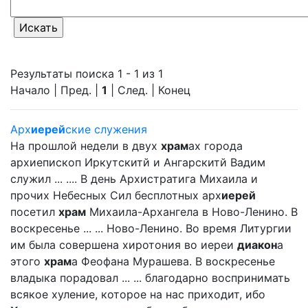
Результаты поиска 1 - 1 из 1
Начало | Пред. |
1
| След. | Конец
Арх
иерей
ские служения
На прошлой недели в двух
храм
ах города
архиепископ Иркутскитй и Ангарскитй Вадим
служил ... .... В день Архистратига Михаила и
прочих Небесных Сил бесплотных арх
иерей
посетил
храм
Михаила-Архангела в Ново-Ленино. В
воскресенье ... ... Ново-Ленино. Во время Литургии
им была совершена хиротония во иереи
диакон
а
этого
храм
а Феофана Мурашева. В воскресенье
владыка порадовал ... ... благодарно воспринимать
всякое хуление, которое на нас приходит, ибо