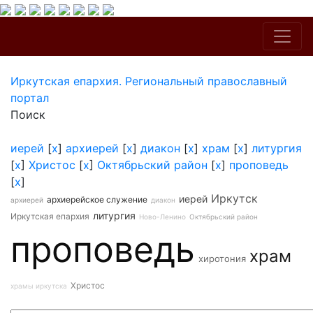
Иркутская епархия. Региональный православный
портал
Поиск
иерей
[
x
]
архиерей
[
x
]
диакон
[
x
]
храм
[
x
]
литургия
[
x
]
Христос
[
x
]
Октябрьский район
[
x
]
проповедь
[
x
]
Иркутск
иерей
архиерейское служение
архиерей
диакон
литургия
Иркутская епархия
Ново-Ленино
Октябрьский район
проповедь
храм
хиротония
Христос
храмы иркутска