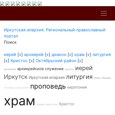
Иркутская епархия. Региональный православный
портал
Поиск
иерей
[
x
]
архиерей
[
x
]
диакон
[
x
]
храм
[
x
]
литургия
[
x
]
Христос
[
x
]
Октябрьский район
[
x
]
иерей
архиерейское служение
архиерей
диакон
Иркутск
литургия
Иркутская епархия
Ново-Ленино
проповедь
хиротония
Октябрьский район
храм
Христос
храмы иркутска