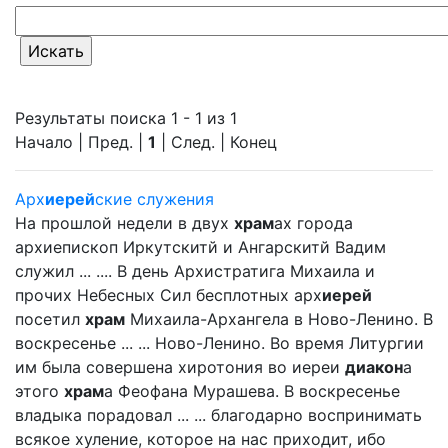
Результаты поиска 1 - 1 из 1
Начало | Пред. |
1
| След. | Конец
Арх
иерей
ские служения
На прошлой недели в двух
храм
ах города
архиепископ Иркутскитй и Ангарскитй Вадим
служил ... .... В день Архистратига Михаила и
прочих Небесных Сил бесплотных арх
иерей
посетил
храм
Михаила-Архангела в Ново-Ленино. В
воскресенье ... ... Ново-Ленино. Во время Литургии
им была совершена хиротония во иереи
диакон
а
этого
храм
а Феофана Мурашева. В воскресенье
владыка порадовал ... ... благодарно воспринимать
всякое хуление, которое на нас приходит, ибо