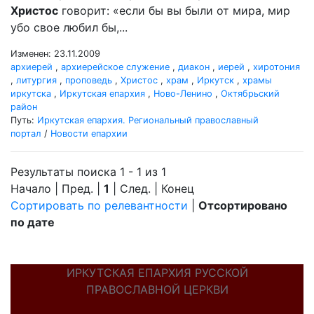
Христос
говорит: «если бы вы были от мира, мир
убо свое любил бы,...
Изменен: 23.11.2009
архиерей
,
архиерейское служение
,
диакон
,
иерей
,
хиротония
,
литургия
,
проповедь
,
Христос
,
храм
,
Иркутск
,
храмы
иркутска
,
Иркутская епархия
,
Ново-Ленино
,
Октябрьский
район
Путь:
Иркутская епархия. Региональный православный
портал
/
Новости епархии
Результаты поиска 1 - 1 из 1
Начало | Пред. |
1
| След. | Конец
Сортировать по релевантности
|
Отсортировано
по дате
ИРКУТСКАЯ ЕПАРХИЯ РУССКОЙ
ПРАВОСЛАВНОЙ ЦЕРКВИ