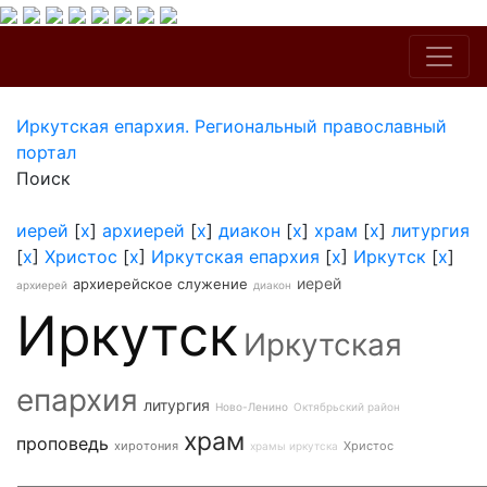
Иркутская епархия. Региональный православный
портал
Поиск
иерей
[
x
]
архиерей
[
x
]
диакон
[
x
]
храм
[
x
]
литургия
[
x
]
Христос
[
x
]
Иркутская епархия
[
x
]
Иркутск
[
x
]
иерей
архиерейское служение
архиерей
диакон
Иркутск
Иркутская
епархия
литургия
Ново-Ленино
Октябрьский район
храм
проповедь
хиротония
Христос
храмы иркутска