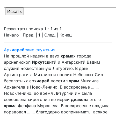
Результаты поиска 1 - 1 из 1
Начало | Пред. |
1
| След. | Конец
Арх
иерей
ские служения
На прошлой недели в двух
храм
ах города
архиепископ
Иркутск
итй и Ангарскитй Вадим
служил Божественную Литургию. В день
Архистратига Михаила и прочих Небесных Сил
бесплотных арх
иерей
посетил
храм
Михаила-
Архангела в Ново-Ленино. В воскресенье ... ...
Ново-Ленино. Во время Литургии им была
совершена хиротония во иереи
диакон
а этого
храм
а Феофана Мурашева. В воскресенье владыка
порадовал ... ... благодарно воспринимать всякое