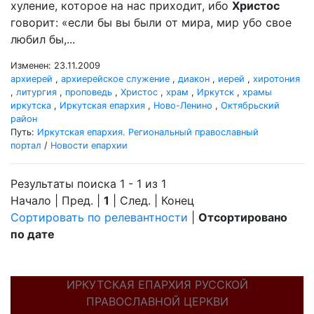
хуление, которое на нас приходит, ибо
Христос
говорит: «если бы вы были от мира, мир убо свое
любил бы,...
Изменен: 23.11.2009
архиерей
,
архиерейское служение
,
диакон
,
иерей
,
хиротония
,
литургия
,
проповедь
,
Христос
,
храм
,
Иркутск
,
храмы
иркутска
,
Иркутская епархия
,
Ново-Ленино
,
Октябрьский
район
Путь:
Иркутская епархия. Региональный православный
портал
/
Новости епархии
Результаты поиска 1 - 1 из 1
Начало | Пред. |
1
| След. | Конец
Сортировать по релевантности
|
Отсортировано
по дате
ИРКУТСКАЯ ЕПАРХИЯ РУССКОЙ
ПРАВОСЛАВНОЙ ЦЕРКВИ