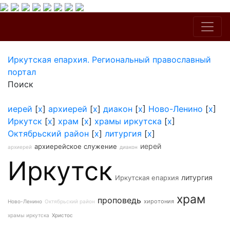
Иркутская епархия. Региональный православный
портал
Поиск
иерей
[
x
]
архиерей
[
x
]
диакон
[
x
]
Ново-Ленино
[
x
]
Иркутск
[
x
]
храм
[
x
]
храмы иркутска
[
x
]
Октябрьский район
[
x
]
литургия
[
x
]
иерей
архиерейское служение
архиерей
диакон
Иркутск
литургия
Иркутская епархия
храм
проповедь
хиротония
Ново-Ленино
Октябрьский район
храмы иркутска
Христос