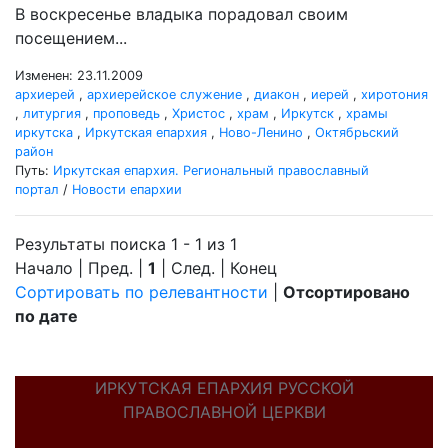
В воскресенье владыка порадовал своим
посещением...
Изменен: 23.11.2009
архиерей
,
архиерейское служение
,
диакон
,
иерей
,
хиротония
,
литургия
,
проповедь
,
Христос
,
храм
,
Иркутск
,
храмы
иркутска
,
Иркутская епархия
,
Ново-Ленино
,
Октябрьский
район
Путь:
Иркутская епархия. Региональный православный
портал
/
Новости епархии
Результаты поиска 1 - 1 из 1
Начало | Пред. |
1
| След. | Конец
Сортировать по релевантности
|
Отсортировано
по дате
ИРКУТСКАЯ ЕПАРХИЯ РУССКОЙ
ПРАВОСЛАВНОЙ ЦЕРКВИ