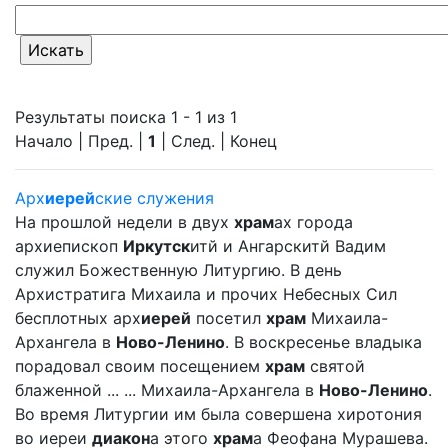
Результаты поиска 1 - 1 из 1
Начало | Пред. |
1
| След. | Конец
Арх
иерей
ские служения
На прошлой недели в двух
храм
ах города
архиепископ
Иркутск
итй и Ангарскитй Вадим
служил Божественную Литургию. В день
Архистратига Михаила и прочих Небесных Сил
бесплотных арх
иерей
посетил
храм
Михаила-
Архангела в
Ново-Ленино
. В воскресенье владыка
порадовал своим посещением
храм
святой
блаженной ... ... Михаила-Архангела в
Ново-Ленино
.
Во время Литургии им была совершена хиротония
во иереи
диакон
а этого
храм
а Феофана Мурашева.