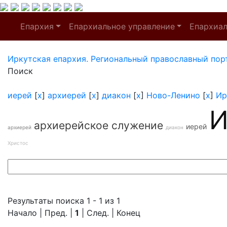
Епархия
Епархиальное управление
Епархиа
Иркутская епархия. Региональный православный пор
Поиск
иерей
[
x
]
архиерей
[
x
]
диакон
[
x
]
Ново-Ленино
[
x
]
Ир
И
архиерейское служение
иерей
архиерей
диакон
Христос
Результаты поиска 1 - 1 из 1
Начало | Пред. |
1
| След. | Конец