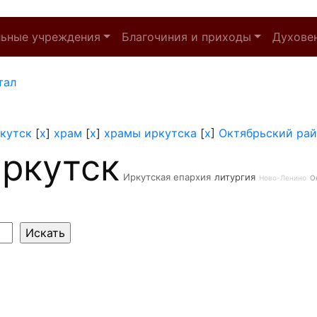
льные учреждения
Благочиния и приходы
Духове
тал
кутск
[
x
]
храм
[
x
]
храмы иркутска
[
x
]
Октябрьский ра
ркутск
Иркутская епархия
литургия
Ново-Ленино
О