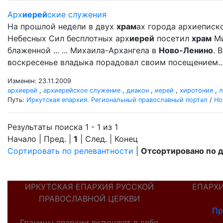
Арх
иерей
ские служения
На прошлой недели в двух
храм
ах города архиеписк
Небесных Сил бесплотных арх
иерей
посетил
храм
Ми
блаженной ... ... Михаила-Архангела в
Ново-Ленино
. 
воскресенье владыка порадовал своим посещением..
Изменен: 23.11.2009
архиерей
,
архиерейское служение
,
диакон
,
иерей
,
хиротония
,
л
Путь:
Иркутская епархия. Региональный православный портал
/
Но
Результаты поиска 1 - 1 из 1
Начало | Пред. |
1
| След. | Конец
Сортировать по релевантности
|
Отсортировано по 
ИРКУТСКАЯ ЕПАРХИЯ РУССКОЙ
ЕПАРХ
ПРАВОСЛАВНОЙ ЦЕРКВИ
Пр
Границы епархии включают в себя