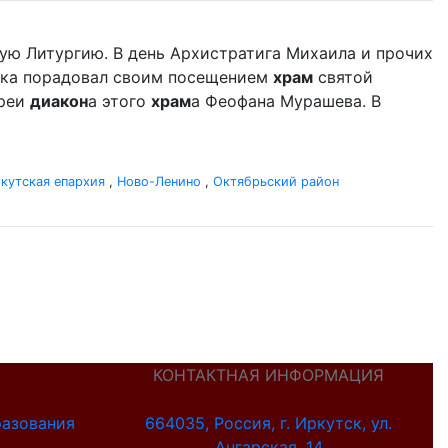
ую Литургию. В день Архистратига Михаила и прочих
дыка порадовал своим посещением
храм
святой
ереи
диакон
а этого
храм
а Феофана Мурашева. В
кутская епархия
,
Ново-Ленино
,
Октябрьский район
КОНТАКТНАЯ ИНФОРМАЦИЯ
разования
664035, Россия, г. Иркутск, ул.
Ангарская, 14