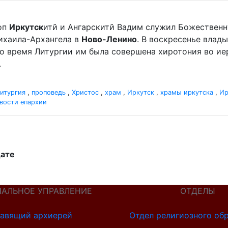
оп
Иркутск
итй и Ангарскитй Вадим служил Божественн
хаила-Архангела в
Ново-Ленино
. В воскресенье вла
Во время Литургии им была совершена хиротония во и
.
итургия
,
проповедь
,
Христос
,
храм
,
Иркутск
,
храмы иркутска
,
Ир
вости епархии
дате
ИАЛЬНОЕ УПРАВЛЕНИЕ
ОТДЕЛЫ
авящий архиерей
Отдел религиозного об