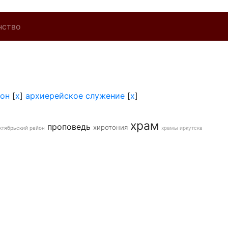
нство
йон
[
x
]
архиерейское служение
[
x
]
храм
проповедь
хиротония
ктябрьский район
храмы иркутска