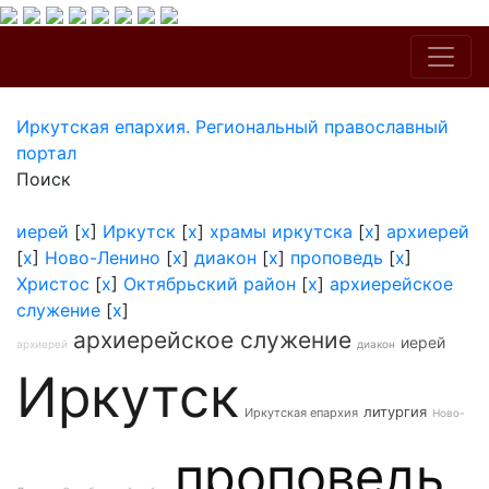
Иркутская епархия. Региональный православный
портал
Поиск
иерей
[
x
]
Иркутск
[
x
]
храмы иркутска
[
x
]
архиерей
[
x
]
Ново-Ленино
[
x
]
диакон
[
x
]
проповедь
[
x
]
Христос
[
x
]
Октябрьский район
[
x
]
архиерейское
служение
[
x
]
архиерейское служение
иерей
архиерей
диакон
Иркутск
литургия
Иркутская епархия
Ново-
проповедь