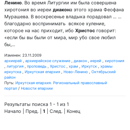
Ленино
. Во время Литургии им была совершена
хиротония во иереи
диакон
а этого храма Феофана
Мурашева. В воскресенье владыка порадовал ... ...
благодарно воспринимать всякое хуление,
которое на нас приходит, ибо
Христос
говорит:
«если бы вы были от мира, мир убо свое любил
бы,...
Изменен: 23.11.2009
архиерей
,
архиерейское служение
,
диакон
,
иерей
,
хиротония
,
литургия
,
проповедь
,
Христос
,
храм
,
Иркутск
,
храмы
иркутска
,
Иркутская епархия
,
Ново-Ленино
,
Октябрьский
район
Путь:
Иркутская епархия. Региональный православный
портал
/
Новости епархии
Результаты поиска 1 - 1 из 1
Начало | Пред. |
1
| След. | Конец