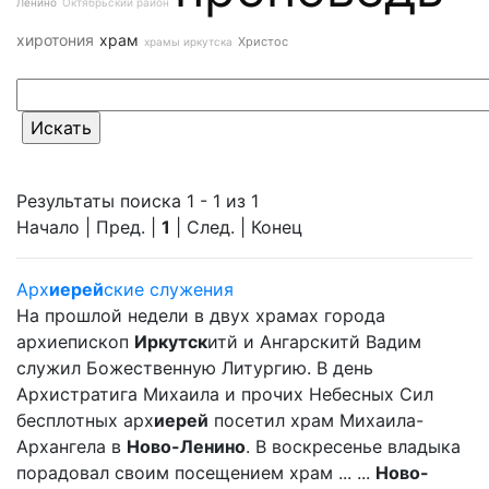
Ленино
Октябрьский район
хиротония
храм
Христос
храмы иркутска
Результаты поиска 1 - 1 из 1
Начало | Пред. |
1
| След. | Конец
Арх
иерей
ские служения
На прошлой недели в двух храмах города
архиепископ
Иркутск
итй и Ангарскитй Вадим
служил Божественную Литургию. В день
Архистратига Михаила и прочих Небесных Сил
бесплотных арх
иерей
посетил храм Михаила-
Архангела в
Ново-Ленино
. В воскресенье владыка
порадовал своим посещением храм ... ...
Ново-