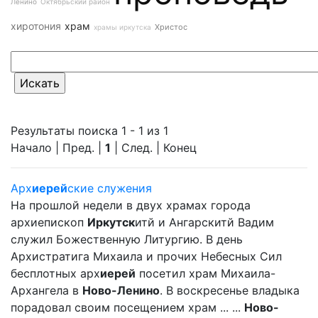
Ленино
Октябрьский район
хиротония
храм
Христос
храмы иркутска
Результаты поиска 1 - 1 из 1
Начало | Пред. |
1
| След. | Конец
Арх
иерей
ские служения
На прошлой недели в двух храмах города
архиепископ
Иркутск
итй и Ангарскитй Вадим
служил Божественную Литургию. В день
Архистратига Михаила и прочих Небесных Сил
бесплотных арх
иерей
посетил храм Михаила-
Архангела в
Ново-Ленино
. В воскресенье владыка
порадовал своим посещением храм ... ...
Ново-