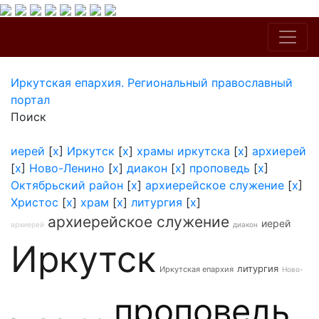
Иркутская епархия. Региональный православный
портал
Поиск
иерей
[
x
]
Иркутск
[
x
]
храмы иркутска
[
x
]
архиерей
[
x
]
Ново-Ленино
[
x
]
диакон
[
x
]
проповедь
[
x
]
Октябрьский район
[
x
]
архиерейское служение
[
x
]
Христос
[
x
]
храм
[
x
]
литургия
[
x
]
архиерейское служение
иерей
архиерей
диакон
Иркутск
литургия
Иркутская епархия
Ново-
проповедь