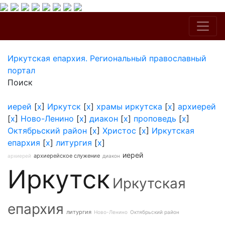
Иркутская епархия. Региональный православный
портал
Поиск
иерей
[
x
]
Иркутск
[
x
]
храмы иркутска
[
x
]
архиерей
[
x
]
Ново-Ленино
[
x
]
диакон
[
x
]
проповедь
[
x
]
Октябрьский район
[
x
]
Христос
[
x
]
Иркутская
епархия
[
x
]
литургия
[
x
]
иерей
архиерейское служение
архиерей
диакон
Иркутск
Иркутская
епархия
литургия
Ново-Ленино
Октябрьский район