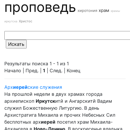
проповедь
храм
хиротония
храмы
Христос
иркутска
Результаты поиска 1 - 1 из 1
Начало | Пред. |
1
| След. | Конец
Арх
иерей
ские служения
На прошлой недели в двух храмах города
архиепископ
Иркутск
итй и Ангарскитй Вадим
служил Божественную Литургию. В день
Архистратига Михаила и прочих Небесных Сил
бесплотных арх
иерей
посетил храм Михаила-
Архангела в
Ново-Ленино
. В воскресенье владыка