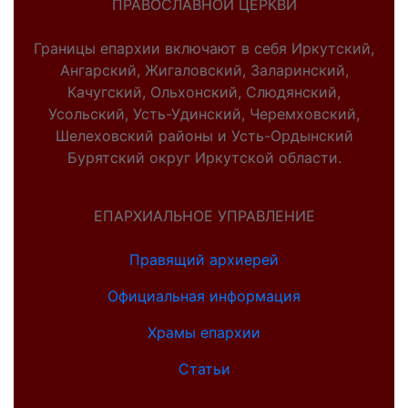
ПРАВОСЛАВНОЙ ЦЕРКВИ
Границы епархии включают в себя Иркутский,
Ангарский, Жигаловский, Заларинский,
Качугский, Ольхонский, Слюдянский,
Усольский, Усть-Удинский, Черемховский,
Шелеховский районы и Усть-Ордынский
Бурятский округ Иркутской области.
ЕПАРХИАЛЬНОЕ УПРАВЛЕНИЕ
Правящий архиерей
Официальная информация
Храмы епархии
Статьи