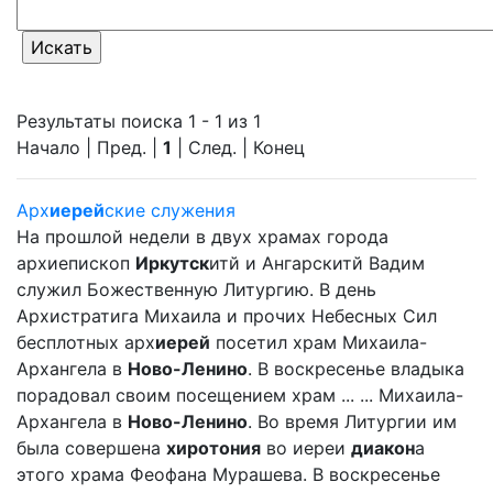
Результаты поиска 1 - 1 из 1
Начало | Пред. |
1
| След. | Конец
Арх
иерей
ские служения
На прошлой недели в двух храмах города
архиепископ
Иркутск
итй и Ангарскитй Вадим
служил Божественную Литургию. В день
Архистратига Михаила и прочих Небесных Сил
бесплотных арх
иерей
посетил храм Михаила-
Архангела в
Ново-Ленино
. В воскресенье владыка
порадовал своим посещением храм ... ... Михаила-
Архангела в
Ново-Ленино
. Во время Литургии им
была совершена
хиротония
во иереи
диакон
а
этого храма Феофана Мурашева. В воскресенье