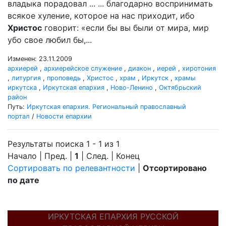
владыка порадовал ... ... благодарно воспринимать
всякое хуление, которое на нас приходит, ибо
Христос
говорит: «если бы вы были от мира, мир
убо свое любил бы,...
Изменен: 23.11.2009
архиерей
,
архиерейское служение
,
диакон
,
иерей
,
хиротония
,
литургия
,
проповедь
,
Христос
,
храм
,
Иркутск
,
храмы
иркутска
,
Иркутская епархия
,
Ново-Ленино
,
Октябрьский
район
Путь:
Иркутская епархия. Региональный православный
портал
/
Новости епархии
Результаты поиска 1 - 1 из 1
Начало | Пред. |
1
| След. | Конец
Сортировать по релевантности
|
Отсортировано
по дате
ИРКУТСКАЯ ЕПАРХИЯ РУССКОЙ