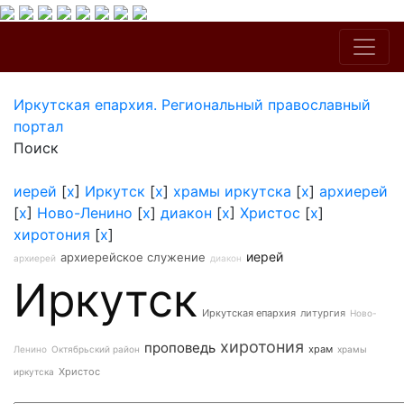
Иркутская епархия. Региональный православный
портал
Поиск
иерей
[
x
]
Иркутск
[
x
]
храмы иркутска
[
x
]
архиерей
[
x
]
Ново-Ленино
[
x
]
диакон
[
x
]
Христос
[
x
]
хиротония
[
x
]
иерей
архиерейское служение
архиерей
диакон
Иркутск
Иркутская епархия
литургия
Ново-
хиротония
проповедь
храм
Ленино
Октябрьский район
храмы
Христос
иркутска